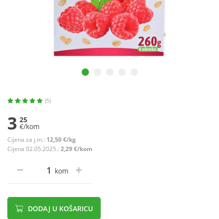
(5)
3
25
€/kom
Cijena za j.m.:
12,50 €/kg
Cijena 02.05.2025.:
2,29 €/kom
kom
DODAJ U KOŠARICU