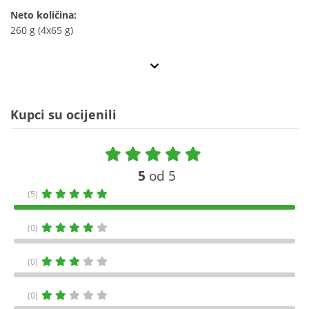
Neto količina:
260 g (4x65 g)
Kupci su ocijenili
5
od 5
(5)
(0)
(0)
(0)