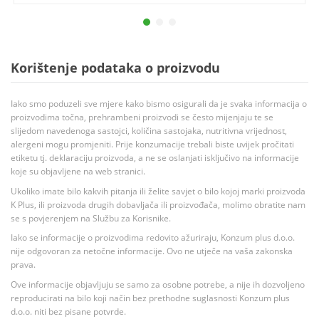
Korištenje podataka o proizvodu
Iako smo poduzeli sve mjere kako bismo osigurali da je svaka informacija o
proizvodima točna, prehrambeni proizvodi se često mijenjaju te se
slijedom navedenoga sastojci, količina sastojaka, nutritivna vrijednost,
alergeni mogu promjeniti. Prije konzumacije trebali biste uvijek pročitati
etiketu tj. deklaraciju proizvoda, a ne se oslanjati isključivo na informacije
koje su objavljene na web stranici.
Ukoliko imate bilo kakvih pitanja ili želite savjet o bilo kojoj marki proizvoda
K Plus, ili proizvoda drugih dobavljača ili proizvođača, molimo obratite nam
se s povjerenjem na Službu za Korisnike.
Iako se informacije o proizvodima redovito ažuriraju, Konzum plus d.o.o.
nije odgovoran za netočne informacije. Ovo ne utječe na vaša zakonska
prava.
Ove informacije objavljuju se samo za osobne potrebe, a nije ih dozvoljeno
reproducirati na bilo koji način bez prethodne suglasnosti Konzum plus
d.o.o. niti bez pisane potvrde.