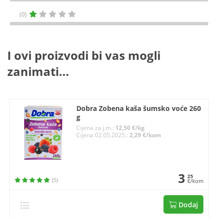
(0)
I ovi proizvodi bi vas mogli
zanimati...
Dobra Zobena kaša šumsko voće 260
g
Cijena za j.m.:
12,50 €/kg
Cijena 02.05.2025.:
2,29 €/kom
3
25
(5)
€/kom
Dodaj