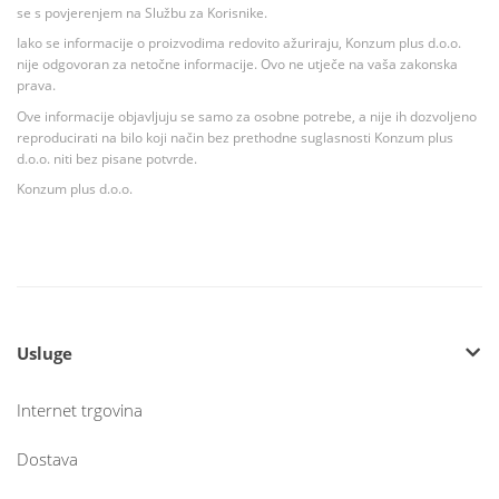
se s povjerenjem na Službu za Korisnike.
Iako se informacije o proizvodima redovito ažuriraju, Konzum plus d.o.o.
nije odgovoran za netočne informacije. Ovo ne utječe na vaša zakonska
prava.
Ove informacije objavljuju se samo za osobne potrebe, a nije ih dozvoljeno
reproducirati na bilo koji način bez prethodne suglasnosti Konzum plus
d.o.o. niti bez pisane potvrde.
Konzum plus d.o.o.
Usluge
Internet trgovina
Dostava