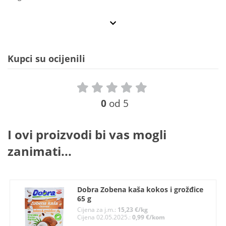
Kupci su ocijenili
0
od 5
I ovi proizvodi bi vas mogli
zanimati...
Dobra Zobena kaša kokos i grožđice
65 g
Cijena za j.m.:
15,23 €/kg
Cijena 02.05.2025.:
0,99 €/kom