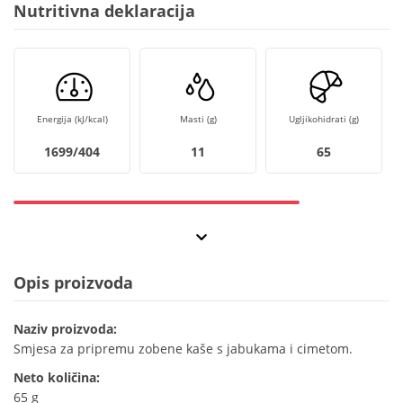
Nutritivna deklaracija
Energija (kJ/kcal)
Masti (g)
Ugljikohidrati (g)
1699/404
11
65
Opis proizvoda
Naziv proizvoda:
Smjesa za pripremu zobene kaše s jabukama i cimetom.
Neto količina:
65 g