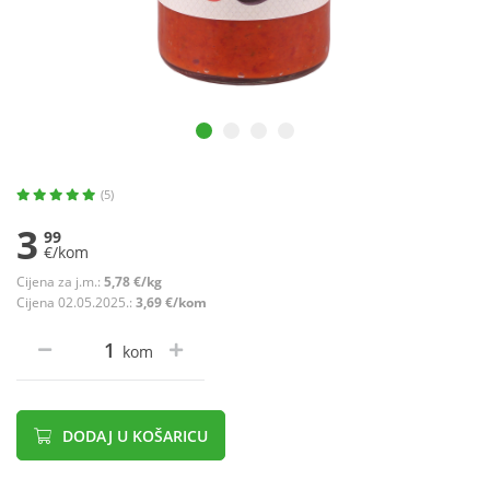
(5)
3
99
€/kom
Cijena za j.m.:
5,78 €/kg
Cijena 02.05.2025.:
3,69 €/kom
kom
DODAJ U KOŠARICU