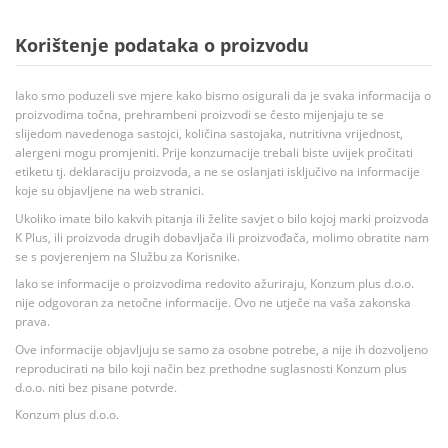
Korištenje podataka o proizvodu
Iako smo poduzeli sve mjere kako bismo osigurali da je svaka informacija o
proizvodima točna, prehrambeni proizvodi se često mijenjaju te se
slijedom navedenoga sastojci, količina sastojaka, nutritivna vrijednost,
alergeni mogu promjeniti. Prije konzumacije trebali biste uvijek pročitati
etiketu tj. deklaraciju proizvoda, a ne se oslanjati isključivo na informacije
koje su objavljene na web stranici.
Ukoliko imate bilo kakvih pitanja ili želite savjet o bilo kojoj marki proizvoda
K Plus, ili proizvoda drugih dobavljača ili proizvođača, molimo obratite nam
se s povjerenjem na Službu za Korisnike.
Iako se informacije o proizvodima redovito ažuriraju, Konzum plus d.o.o.
nije odgovoran za netočne informacije. Ovo ne utječe na vaša zakonska
prava.
Ove informacije objavljuju se samo za osobne potrebe, a nije ih dozvoljeno
reproducirati na bilo koji način bez prethodne suglasnosti Konzum plus
d.o.o. niti bez pisane potvrde.
Konzum plus d.o.o.