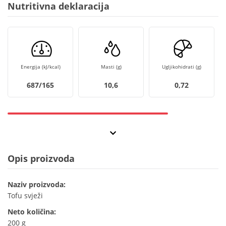
Nutritivna deklaracija
Energija (kJ/kcal)
Masti (g)
Ugljikohidrati (g)
687/165
10,6
0,72
Opis proizvoda
Naziv proizvoda:
Tofu svježi
Neto količina:
200 g