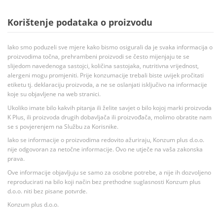
Korištenje podataka o proizvodu
Iako smo poduzeli sve mjere kako bismo osigurali da je svaka informacija o
proizvodima točna, prehrambeni proizvodi se često mijenjaju te se
slijedom navedenoga sastojci, količina sastojaka, nutritivna vrijednost,
alergeni mogu promjeniti. Prije konzumacije trebali biste uvijek pročitati
etiketu tj. deklaraciju proizvoda, a ne se oslanjati isključivo na informacije
koje su objavljene na web stranici.
Ukoliko imate bilo kakvih pitanja ili želite savjet o bilo kojoj marki proizvoda
K Plus, ili proizvoda drugih dobavljača ili proizvođača, molimo obratite nam
se s povjerenjem na Službu za Korisnike.
Iako se informacije o proizvodima redovito ažuriraju, Konzum plus d.o.o.
nije odgovoran za netočne informacije. Ovo ne utječe na vaša zakonska
prava.
Ove informacije objavljuju se samo za osobne potrebe, a nije ih dozvoljeno
reproducirati na bilo koji način bez prethodne suglasnosti Konzum plus
d.o.o. niti bez pisane potvrde.
Konzum plus d.o.o.