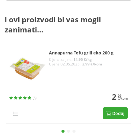
I ovi proizvodi bi vas mogli
zanimati...
Annapurna Tofu grill eko 200 g
Cijena za j.m.:
14,95 €/kg
Cijena 02.05.2025.:
2,99 €/kom
2
99
(5)
€/kom
Dodaj