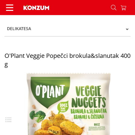
O'Plant Veggie Popečci brokula&slanutak 400 g 
DELIKATESA
O'Plant Veggie Popečci brokula&slanutak 400
g