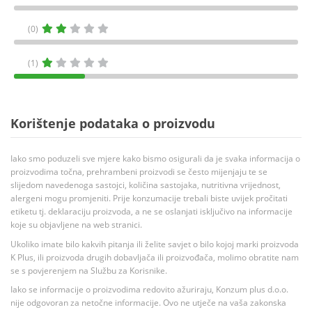
(0)
(1)
Korištenje podataka o proizvodu
Iako smo poduzeli sve mjere kako bismo osigurali da je svaka informacija o
proizvodima točna, prehrambeni proizvodi se često mijenjaju te se
slijedom navedenoga sastojci, količina sastojaka, nutritivna vrijednost,
alergeni mogu promjeniti. Prije konzumacije trebali biste uvijek pročitati
etiketu tj. deklaraciju proizvoda, a ne se oslanjati isključivo na informacije
koje su objavljene na web stranici.
Ukoliko imate bilo kakvih pitanja ili želite savjet o bilo kojoj marki proizvoda
K Plus, ili proizvoda drugih dobavljača ili proizvođača, molimo obratite nam
se s povjerenjem na Službu za Korisnike.
Iako se informacije o proizvodima redovito ažuriraju, Konzum plus d.o.o.
nije odgovoran za netočne informacije. Ovo ne utječe na vaša zakonska