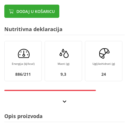
DODAJ U KOŠARICU
Nutritivna deklaracija
Energija (kJ/kcal)
Masti (g)
Ugljikohidrati (g)
886/211
9,3
24
Opis proizvoda