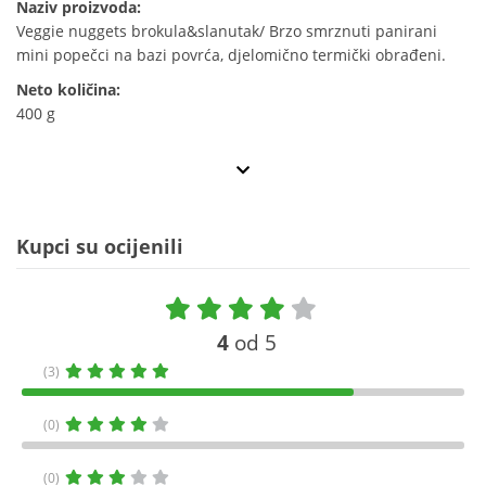
Naziv proizvoda:
Veggie nuggets brokula&slanutak/ Brzo smrznuti panirani
mini popečci na bazi povrća, djelomično termički obrađeni.
Neto količina:
400 g
Kupci su ocijenili
4
od 5
(3)
(0)
(0)