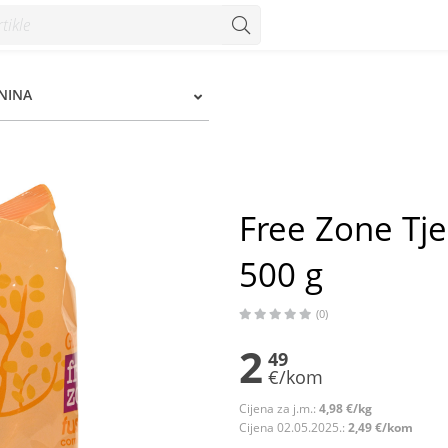
 g - Konzum
ENINA
Free Zone Tjes
500 g
(0)
2
49
€/kom
Cijena za j.m.:
4,98 €/kg
Cijena 02.05.2025.:
2,49 €/kom