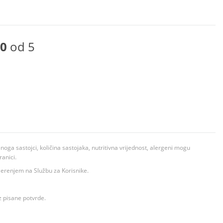
0
od 5
ga sastojci, količina sastojaka, nutritivna vrijednost, alergeni mogu
ranici.
ovjerenjem na Službu za Korisnike.
z pisane potvrde.