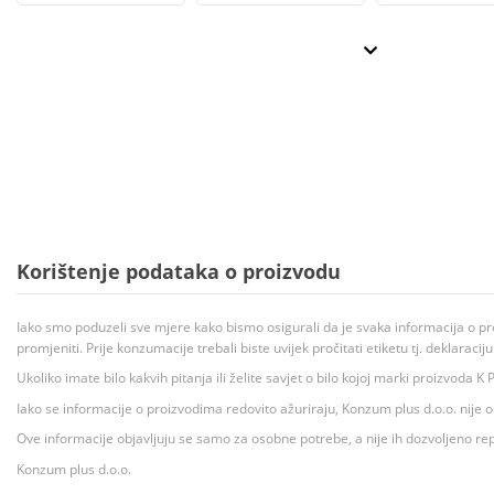
Korištenje podataka o proizvodu
Iako smo poduzeli sve mjere kako bismo osigurali da je svaka informacija o pr
promjeniti. Prije konzumacije trebali biste uvijek pročitati etiketu tj. deklaraci
Ukoliko imate bilo kakvih pitanja ili želite savjet o bilo kojoj marki proizvoda
Iako se informacije o proizvodima redovito ažuriraju, Konzum plus d.o.o. nije
Ove informacije objavljuju se samo za osobne potrebe, a nije ih dozvoljeno rep
Konzum plus d.o.o.