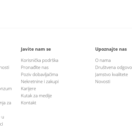
Javite nam se
Upoznajte nas
Korisnička podrška
O nama
nosti
Pronađite nas
Društvena odgovo
Poziv dobavljačima
Jamstvo kvalitete
Nekretnine i zakupi
Novosti
 Konzum
Karijere
Kutak za medije
anja za
Kontakt
e u
ci