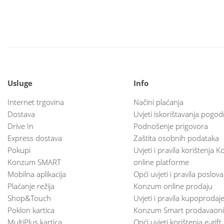
Usluge
Info
Internet trgovina
Načini plaćanja
Dostava
Uvjeti iskorištavanja pogod
Drive In
Podnošenje prigovora
Express dostava
Zaštita osobnih podataka
Pokupi
Uvjeti i pravila korištenja
Konzum SMART
online platforme
Mobilna aplikacija
Opći uvjeti i pravila poslov
Plaćanje režija
Konzum online prodaju
Shop&Touch
Uvjeti i pravila kupoprodaj
Poklon kartica
Konzum Smart prodavaoni
MultiPlus kartica
Opći uvjeti korištenja e-gift