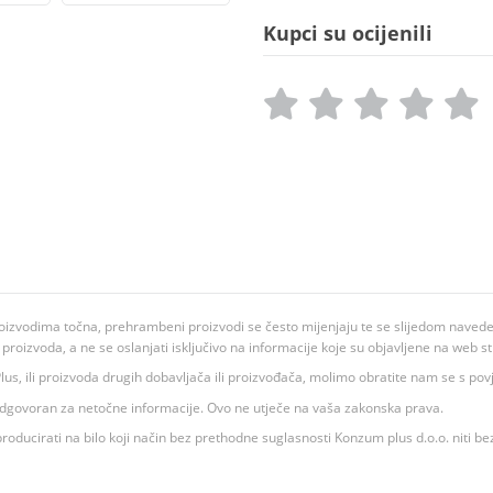
Kupci su ocijenili
oizvodima točna, prehrambeni proizvodi se često mijenjaju te se slijedom navedeno
ju proizvoda, a ne se oslanjati isključivo na informacije koje su objavljene na web st
 K Plus, ili proizvoda drugih dobavljača ili proizvođača, molimo obratite nam se s p
 odgovoran za netočne informacije. Ovo ne utječe na vaša zakonska prava.
roducirati na bilo koji način bez prethodne suglasnosti Konzum plus d.o.o. niti be