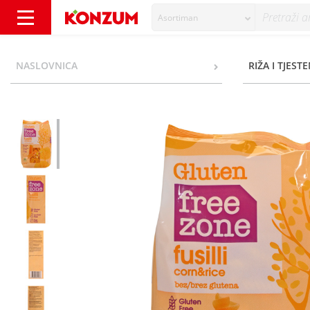
Asortiman
Free Zone Tjestenina fusilli bez glutena 500
NASLOVNICA
RIŽA I TJEST