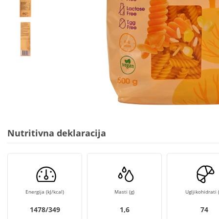
Nutritivna deklaracija
Energija (kJ/kcal)
Masti (g)
Ugljikohidrati (
1478/349
1,6
74