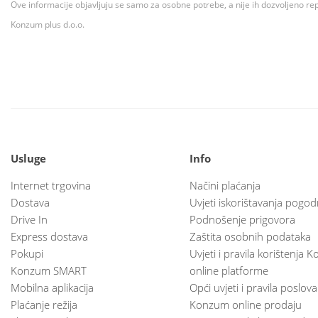
Ove informacije objavljuju se samo za osobne potrebe, a nije ih dozvoljeno rep
Konzum plus d.o.o.
Usluge
Info
Internet trgovina
Načini plaćanja
Dostava
Uvjeti iskorištavanja pogod
Drive In
Podnošenje prigovora
Express dostava
Zaštita osobnih podataka
Pokupi
Uvjeti i pravila korištenja
Konzum SMART
online platforme
Mobilna aplikacija
Opći uvjeti i pravila poslov
Plaćanje režija
Konzum online prodaju