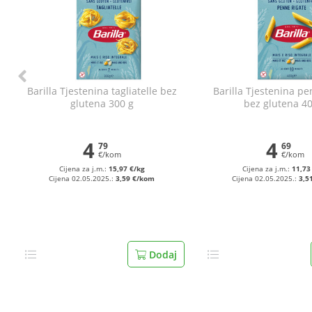
Barilla Tjestenina tagliatelle bez
Barilla Tjestenina pe
glutena 300 g
bez glutena 40
4
4
79
69
€/kom
€/kom
Cijena za j.m.:
15,97 €/kg
Cijena za j.m.:
11,73
Cijena 02.05.2025.:
3,59 €/kom
Cijena 02.05.2025.:
3,5
Dodaj