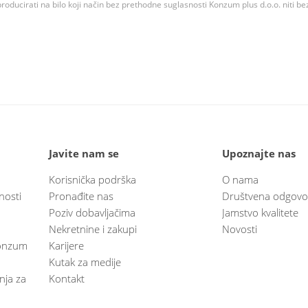
roducirati na bilo koji način bez prethodne suglasnosti Konzum plus d.o.o. niti be
Javite nam se
Upoznajte nas
Korisnička podrška
O nama
nosti
Pronađite nas
Društvena odgovo
Poziv dobavljačima
Jamstvo kvalitete
Nekretnine i zakupi
Novosti
 Konzum
Karijere
Kutak za medije
anja za
Kontakt