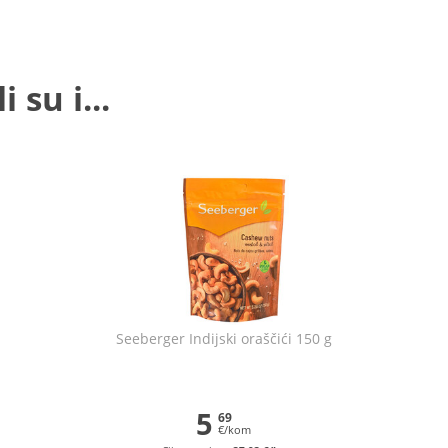
 su i...
Seeberger Indijski oraščići 150 g
5
69
€/kom