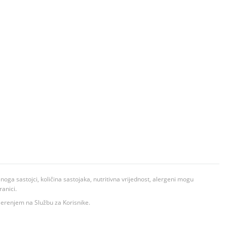
ga sastojci, količina sastojaka, nutritivna vrijednost, alergeni mogu
ranici.
ovjerenjem na Službu za Korisnike.