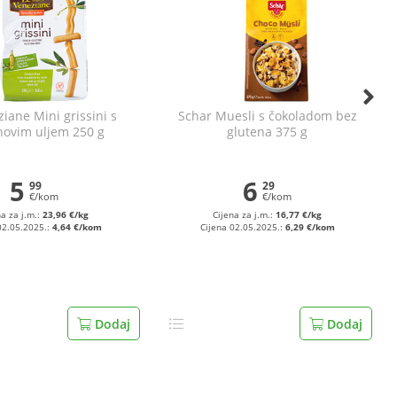
iane Mini grissini s
Schar Muesli s čokoladom bez
novim uljem 250 g
glutena 375 g
5
6
99
29
€/kom
€/kom
na za j.m.:
23,96 €/kg
Cijena za j.m.:
16,77 €/kg
02.05.2025.:
4,64 €/kom
Cijena 02.05.2025.:
6,29 €/kom
Dodaj
Dodaj