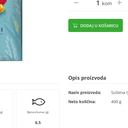
kom
DODAJ U KOŠARICU
Opis proizvoda
Naziv proizvoda:
Sušena t
Neto količina:
400 g
g)
Bjelančevine (g)
6,5