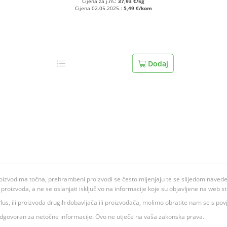
Cijena za j.m.:
37,93 €/kg
Cijena 02.05.2025.:
5,49 €/kom
Dodaj
oizvodima točna, prehrambeni proizvodi se često mijenjaju te se slijedom navedeno
ju proizvoda, a ne se oslanjati isključivo na informacije koje su objavljene na web st
 K Plus, ili proizvoda drugih dobavljača ili proizvođača, molimo obratite nam se s p
 odgovoran za netočne informacije. Ovo ne utječe na vaša zakonska prava.