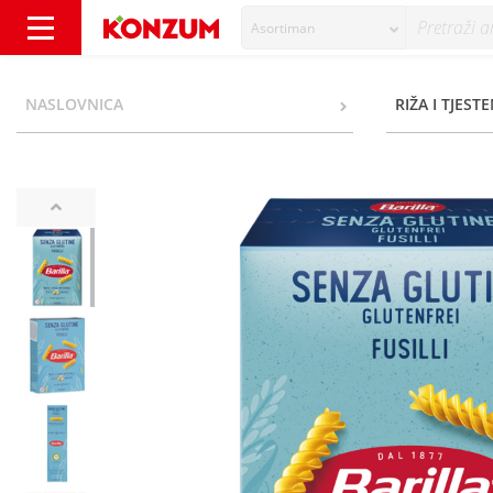
Asortiman
Barilla Tjestenina fusilli bez glutena 400 g -
NASLOVNICA
RIŽA I TJEST