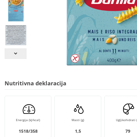
Nutritivna deklaracija
Energija (kJ/kcal)
Masti (g)
Ugljikohidrati (
1518/358
1,5
79