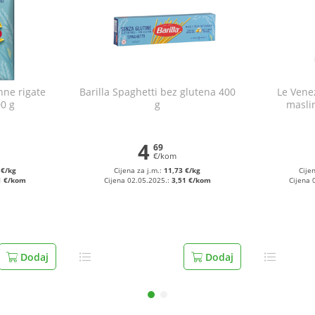
nne rigate
Barilla Spaghetti bez glutena 400
Le Venez
0 g
g
masli
4
69
€/kom
 €/kg
Cijena za j.m.:
11,73 €/kg
Cije
1 €/kom
Cijena 02.05.2025.:
3,51 €/kom
Cijena 
Dodaj
Dodaj