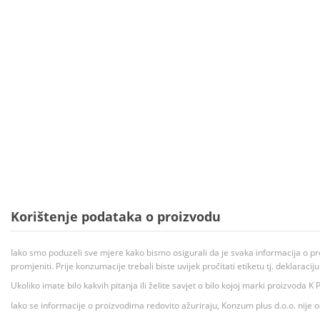
Korištenje podataka o proizvodu
Iako smo poduzeli sve mjere kako bismo osigurali da je svaka informacija o pr
promjeniti. Prije konzumacije trebali biste uvijek pročitati etiketu tj. deklaraci
Ukoliko imate bilo kakvih pitanja ili želite savjet o bilo kojoj marki proizvoda
Iako se informacije o proizvodima redovito ažuriraju, Konzum plus d.o.o. nije