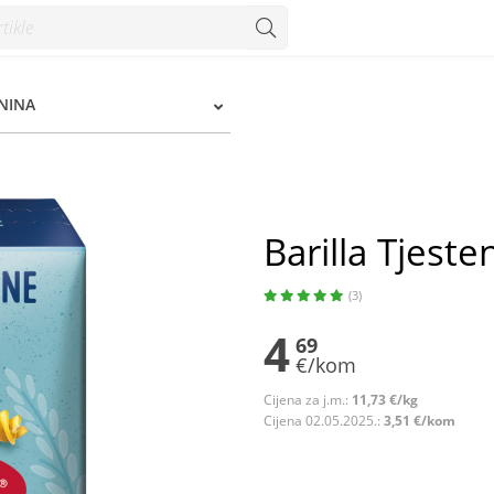
 Konzum
ENINA
Barilla Tjeste
(3)
4
69
€/kom
Cijena za j.m.:
11,73 €/kg
Cijena 02.05.2025.:
3,51 €/kom