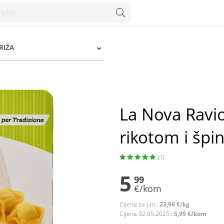
i špinatom bez glutena 250 g - Konzum
RIŽA
La Nova Raviol
rikotom i špi
(1)
5
99
€/kom
Cijena za j.m.:
23,96 €/kg
Cijena 02.05.2025.:
5,99 €/kom