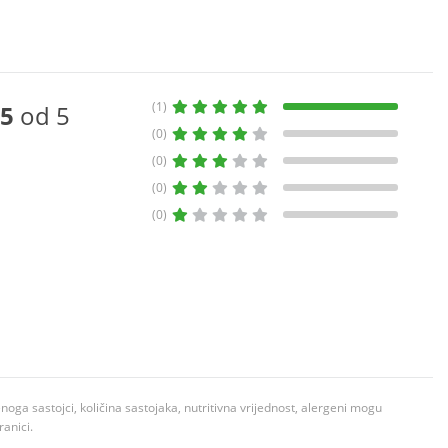
(1)
5
od 5
(0)
(0)
(0)
(0)
ga sastojci, količina sastojaka, nutritivna vrijednost, alergeni mogu
ranici.