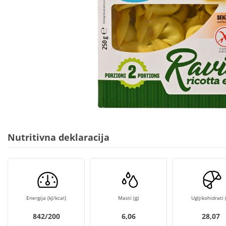
Nutritivna deklaracija
Energija (kJ/kcal)
Masti (g)
Ugljikohidrati (
842/200
6,06
28,07