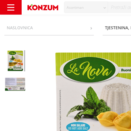
Asortiman
La Nova Ravioli Svježa tjestenina s rikotom 
NASLOVNICA
TJESTENINA, 