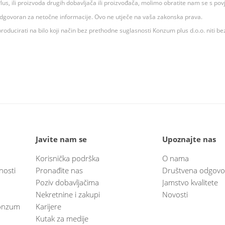
 K Plus, ili proizvoda drugih dobavljača ili proizvođača, molimo obratite nam se s p
 odgovoran za netočne informacije. Ovo ne utječe na vaša zakonska prava.
roducirati na bilo koji način bez prethodne suglasnosti Konzum plus d.o.o. niti be
Javite nam se
Upoznajte nas
Korisnička podrška
O nama
nosti
Pronađite nas
Društvena odgovo
Poziv dobavljačima
Jamstvo kvalitete
Nekretnine i zakupi
Novosti
 Konzum
Karijere
Kutak za medije