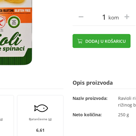
kom
DODAJ U KOŠARICU
Opis proizvoda
Naziv proizvoda:
Ravioli r
rižinog 
Neto količina:
250 g
g)
Bjelančevine (g)
6,61