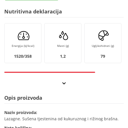
Nutritivna deklaracija
Energija (kJ/kcal)
Masti (g)
Ugljikohidrati (g)
1520/358
1,2
79
Opis proizvoda
Naziv proizvoda:
Lazagne. Sušena tjestenina od kukuruznog i rižinog brašna.
Neto količina: