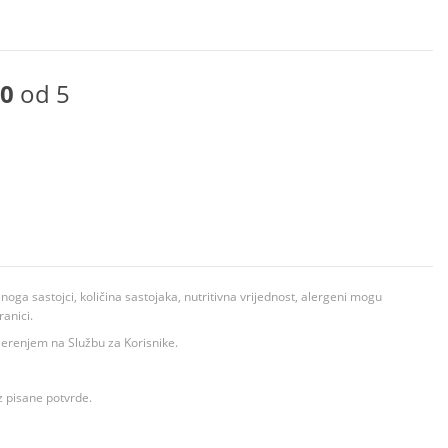
0
od 5
ga sastojci, količina sastojaka, nutritivna vrijednost, alergeni mogu
ranici.
ovjerenjem na Službu za Korisnike.
z pisane potvrde.