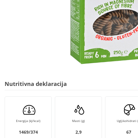
Nutritivna deklaracija
Energija (kJ/kcal)
Masti (g)
Ugljikohidrati (
1469/374
2,9
67