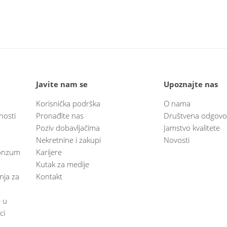
Javite nam se
Upoznajte nas
Korisnička podrška
O nama
nosti
Pronađite nas
Društvena odgovo
Poziv dobavljačima
Jamstvo kvalitete
Nekretnine i zakupi
Novosti
 Konzum
Karijere
Kutak za medije
anja za
Kontakt
e u
ci