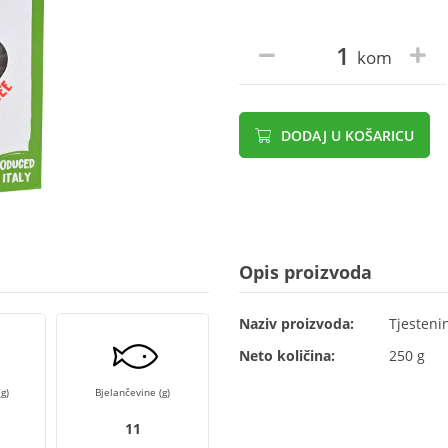
kom
DODAJ U KOŠARICU
Opis proizvoda
Naziv proizvoda:
Tjestenin
Neto količina:
250 g
g)
Bjelančevine (g)
11