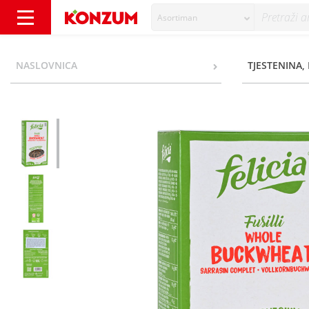
Asortiman
Felicia Tjestenina fusilli od heljde bez glut
NASLOVNICA
TJESTENINA, 