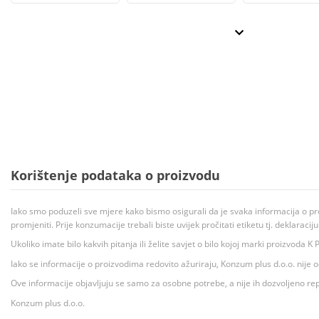
Korištenje podataka o proizvodu
Iako smo poduzeli sve mjere kako bismo osigurali da je svaka informacija o pr
promjeniti. Prije konzumacije trebali biste uvijek pročitati etiketu tj. deklaraci
Ukoliko imate bilo kakvih pitanja ili želite savjet o bilo kojoj marki proizvoda
Iako se informacije o proizvodima redovito ažuriraju, Konzum plus d.o.o. nije
Ove informacije objavljuju se samo za osobne potrebe, a nije ih dozvoljeno rep
Konzum plus d.o.o.