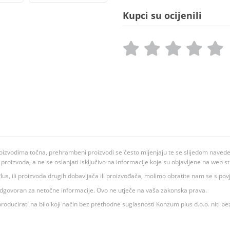
Kupci su ocijenili
oizvodima točna, prehrambeni proizvodi se često mijenjaju te se slijedom navedeno
ju proizvoda, a ne se oslanjati isključivo na informacije koje su objavljene na web st
 K Plus, ili proizvoda drugih dobavljača ili proizvođača, molimo obratite nam se s p
 odgovoran za netočne informacije. Ovo ne utječe na vaša zakonska prava.
roducirati na bilo koji način bez prethodne suglasnosti Konzum plus d.o.o. niti be