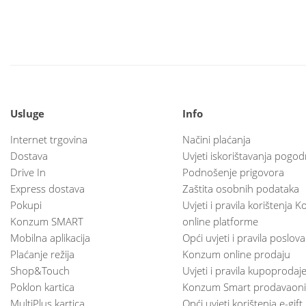
Usluge
Info
Internet trgovina
Načini plaćanja
Dostava
Uvjeti iskorištavanja pogod
Drive In
Podnošenje prigovora
Express dostava
Zaštita osobnih podataka
Pokupi
Uvjeti i pravila korištenja
Konzum SMART
online platforme
Mobilna aplikacija
Opći uvjeti i pravila poslov
Plaćanje režija
Konzum online prodaju
Shop&Touch
Uvjeti i pravila kupoprodaj
Poklon kartica
Konzum Smart prodavaoni
MultiPlus kartica
Opći uvjeti korištenja e-gift