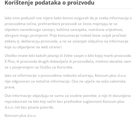
Korištenje podataka o proizvodu
Iako smo poduzeli sve mjere kako bismo osigurali da je svaka informacija o
proizvodima točna, prehrambeni proizvodi se često mijenjaju te se
slijedom navedenoga sastojci, količina sastojaka, nutritivna vrijednost,
alergeni mogu promjeniti. Prije konzumacije trebali biste uvijek pročitati
etiketu tj. deklaraciju proizvoda, a ne se oslanjati isključivo na informacije
koje su objavljene na web stranici.
Ukoliko imate bilo kakvih pitanja ili želite savjet o bilo kojoj marki proizvoda
K Plus, ili proizvoda drugih dobavljača ili proizvođača, molimo obratite nam
se s povjerenjem na Službu za Korisnike.
Iako se informacije o proizvodima redovito ažuriraju, Konzum plus d.o.o.
nije odgovoran za netočne informacije. Ovo ne utječe na vaša zakonska
prava.
Ove informacije objavljuju se samo za osobne potrebe, a nije ih dozvoljeno
reproducirati na bilo koji način bez prethodne suglasnosti Konzum plus
d.o.o. niti bez pisane potvrde.
Konzum plus d.o.o.