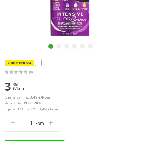
SUPER PRILIKA
!
(0)
3
49
€/kom
Cijena za j.m.:
3,49 €/kom
Vrijedi do:
31.08.2026
Cijena 02.05.2025.:
3,49 €/kom
kom