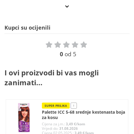
Kupci su ocijenili
0
od 5
I ovi proizvodi bi vas mogli
zanimati...
SUPER PRILIKA
!
Palette ICC 5-68 srednje kestenasta boja
za kosu
Cijena za j.m.:
3,49 €/kom
Vrijedi do:
31.08.2026
Cijena 02.05.2025.:
3,49 €/kom