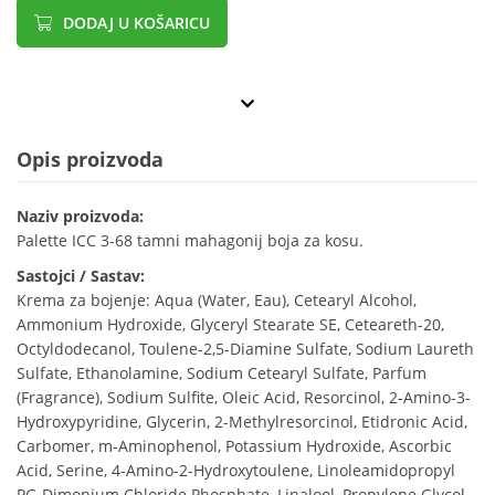
DODAJ U KOŠARICU
Opis proizvoda
Naziv proizvoda:
Palette ICC 3-68 tamni mahagonij boja za kosu.
Sastojci / Sastav:
Krema za bojenje: Aqua (Water, Eau), Cetearyl Alcohol,
Ammonium Hydroxide, Glyceryl Stearate SE, Ceteareth-20,
Octyldodecanol, Toulene-2,5-Diamine Sulfate, Sodium Laureth
Sulfate, Ethanolamine, Sodium Cetearyl Sulfate, Parfum
(Fragrance), Sodium Sulfite, Oleic Acid, Resorcinol, 2-Amino-3-
Hydroxypyridine, Glycerin, 2-Methylresorcinol, Etidronic Acid,
Carbomer, m-Aminophenol, Potassium Hydroxide, Ascorbic
Acid, Serine, 4-Amino-2-Hydroxytoulene, Linoleamidopropyl
PG-Dimonium Chloride Phosphate, Linalool, Propylene Glycol,