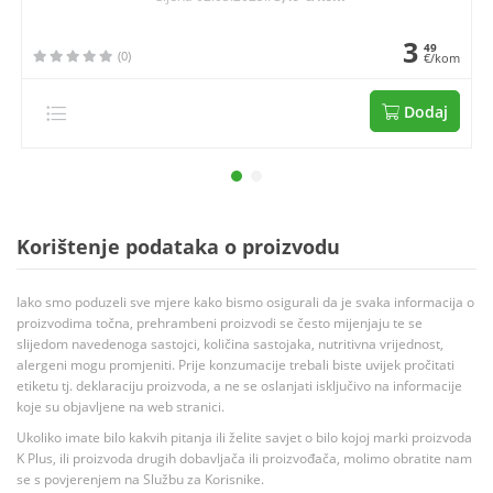
3
49
(0)
€/kom
Dodaj
Korištenje podataka o proizvodu
Iako smo poduzeli sve mjere kako bismo osigurali da je svaka informacija o
proizvodima točna, prehrambeni proizvodi se često mijenjaju te se
slijedom navedenoga sastojci, količina sastojaka, nutritivna vrijednost,
alergeni mogu promjeniti. Prije konzumacije trebali biste uvijek pročitati
etiketu tj. deklaraciju proizvoda, a ne se oslanjati isključivo na informacije
koje su objavljene na web stranici.
Ukoliko imate bilo kakvih pitanja ili želite savjet o bilo kojoj marki proizvoda
K Plus, ili proizvoda drugih dobavljača ili proizvođača, molimo obratite nam
se s povjerenjem na Službu za Korisnike.