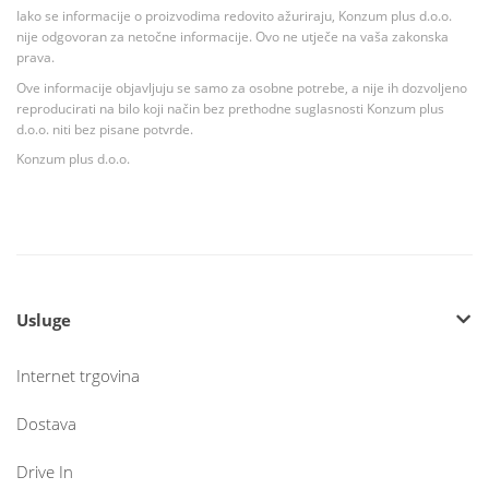
Iako se informacije o proizvodima redovito ažuriraju, Konzum plus d.o.o.
nije odgovoran za netočne informacije. Ovo ne utječe na vaša zakonska
prava.
Ove informacije objavljuju se samo za osobne potrebe, a nije ih dozvoljeno
reproducirati na bilo koji način bez prethodne suglasnosti Konzum plus
d.o.o. niti bez pisane potvrde.
Konzum plus d.o.o.
Usluge
Internet trgovina
Dostava
Drive In