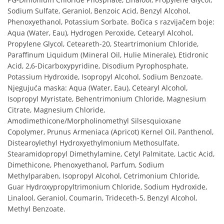
Sodium Sulfate, Geraniol, Benzoic Acid, Benzyl Alcohol,
Phenoxyethanol, Potassium Sorbate. Bočica s razvijačem boje:
Aqua (Water, Eau), Hydrogen Peroxide, Cetearyl Alcohol,
Propylene Glycol, Ceteareth-20, Steartrimonium Chloride,
Paraffinum Liquidum (Mineral Oil, Hulie Minerale), Etidronic
Acid, 2,6-Dicarboxypyridine, Disodium Pyrophosphate,
Potassium Hydroxide, Isopropyl Alcohol, Sodium Benzoate.
Njegujuća maska: Aqua (Water, Eau), Cetearyl Alcohol,
Isopropyl Myristate, Behentrimonium Chloride, Magnesium
Citrate, Magnesium Chloride,
Amodimethicone/Morpholinomethyl Silsesquioxane
Copolymer, Prunus Armeniaca (Apricot) Kernel Oil, Panthenol,
Distearoylethyl Hydroxyethylmonium Methosulfate,
Stearamidopropyl Dimethylamine, Cetyl Palmitate, Lactic Acid,
Dimethicone, Phenoxyethanol, Parfum, Sodium
Methylparaben, Isopropyl Alcohol, Cetrimonium Chloride,
Guar Hydroxypropyltrimonium Chloride, Sodium Hydroxide,
Linalool, Geraniol, Coumarin, Trideceth-5, Benzyl Alcohol,
Methyl Benzoate.