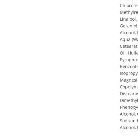
Chlorores
Methylre
Linalool,
Geraniol
Alcohol,
Aqua (Wa
Cetearet
Oil, Huil
Pyrophos
Benzoate
Isopropy
Magnesi
Copolyme
Distearo
Dimethyl
Phenoxye
Alcohol,
Sodium H
Alcohol,