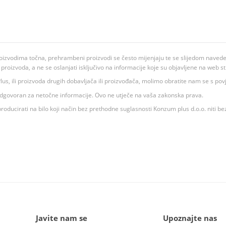
oizvodima točna, prehrambeni proizvodi se često mijenjaju te se slijedom navedeno
ju proizvoda, a ne se oslanjati isključivo na informacije koje su objavljene na web st
 K Plus, ili proizvoda drugih dobavljača ili proizvođača, molimo obratite nam se s p
 odgovoran za netočne informacije. Ovo ne utječe na vaša zakonska prava.
roducirati na bilo koji način bez prethodne suglasnosti Konzum plus d.o.o. niti be
Javite nam se
Upoznajte nas