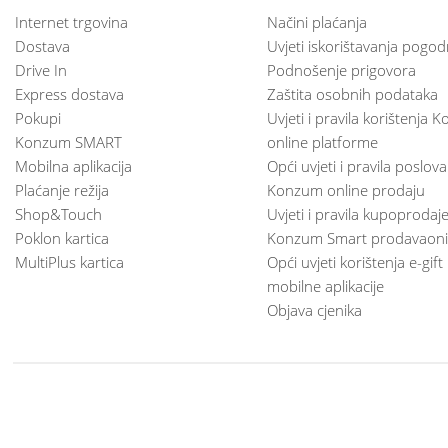
Internet trgovina
Načini plaćanja
Dostava
Uvjeti iskorištavanja pogod
Drive In
Podnošenje prigovora
Express dostava
Zaštita osobnih podataka
Pokupi
Uvjeti i pravila korištenja
Konzum SMART
online platforme
Mobilna aplikacija
Opći uvjeti i pravila poslov
Plaćanje režija
Konzum online prodaju
Shop&Touch
Uvjeti i pravila kupoprodaj
Poklon kartica
Konzum Smart prodavaoni
MultiPlus kartica
Opći uvjeti korištenja e-gift
mobilne aplikacije
Objava cjenika