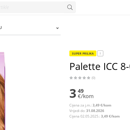
 Konzum
U
SUPER PRILIKA
!
Palette ICC 8-
(0)
3
49
€/kom
Cijena za j.m.:
3,49 €/kom
Vrijedi do:
31.08.2026
Cijena 02.05.2025.:
3,49 €/kom