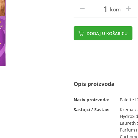
kom
DODAJ U KOŠARICU
Opis proizvoda
Naziv proizvoda:
Palette I
Sastojci / Sastav:
Krema za
Hydroxid
Laureth 
Parfum (
Carbomer