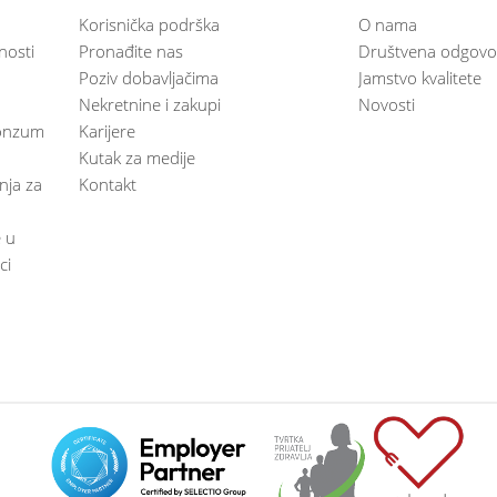
Korisnička podrška
O nama
nosti
Pronađite nas
Društvena odgovo
Poziv dobavljačima
Jamstvo kvalitete
Nekretnine i zakupi
Novosti
 Konzum
Karijere
Kutak za medije
anja za
Kontakt
e u
ci