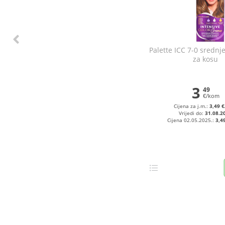
Palette ICC 7-0 srednj
za kosu
3
49
€/kom
Cijena za j.m.:
3,49 
Vrijedi do:
31.08.2
Cijena 02.05.2025.:
3,4