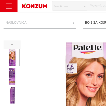
Asortiman
Palette ICC 8-0 svijetlo plava boja za kosu -
NASLOVNICA
BOJE ZA KOS