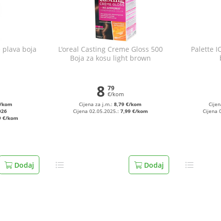
e plava boja
L'oreal Casting Creme Gloss 500
Palette I
Boja za kosu light brown
8
79
€/kom
€/kom
Cijena za j.m.:
8,79 €/kom
Cijen
026
Cijena 02.05.2025.:
7,99 €/kom
Cijena 
9 €/kom
Dodaj
Dodaj