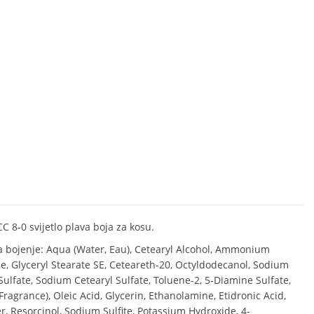
CC 8-0 svijetlo plava boja za kosu.
 bojenje: Aqua (Water, Eau), Cetearyl Alcohol, Ammonium
e, Glyceryl Stearate SE, Ceteareth-20, Octyldodecanol, Sodium
Sulfate, Sodium Cetearyl Sulfate, Toluene-2, 5-Diamine Sulfate,
Fragrance), Oleic Acid, Glycerin, Ethanolamine, Etidronic Acid,
, Resorcinol, Sodium Sulfite, Potassium Hydroxide, 4-