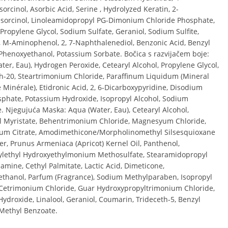
orcinol, Asorbic Acid, Serine , Hydrolyzed Keratin, 2-
sorcinol, Linoleamidopropyl PG-Dimonium Chloride Phosphate,
 Propylene Glycol, Sodium Sulfate, Geraniol, Sodium Sulfite,
, M-Aminophenol, 2, 7-Naphthalenediol, Benzonic Acid, Benzyl
 Phenoxyethanol, Potassium Sorbate. Bočica s razvijačem boje:
ter, Eau), Hydrogen Peroxide, Cetearyl Alcohol, Propylene Glycol,
h-20, Steartrimonium Chloride, Paraffinum Liquidum (Mineral
e Minérale), Etidronic Acid, 2, 6-Dicarboxypyridine, Disodium
phate, Potassium Hydroxide, Isopropyl Alcohol, Sodium
. Njegujuća Maska: Aqua (Water, Eau), Cetearyl Alcohol,
l Myristate, Behentrimonium Chloride, Magnesyum Chloride,
um Citrate, Amodimethicone/Morpholinomethyl Silsesquioxane
r, Prunus Armeniaca (Apricot) Kernel Oil, Panthenol,
ylethyl Hydroxyethylmonium Methosulfate, Stearamidopropyl
amine, Cethyl Palmitate, Lactic Acid, Dimeticone,
thanol, Parfum (Fragrance), Sodium Methylparaben, Isopropyl
 Cetrimonium Chloride, Guar Hydroxypropyltrimonium Chloride,
ydroxide, Linalool, Geraniol, Coumarin, Trideceth-5, Benzyl
 Methyl Benzoate.