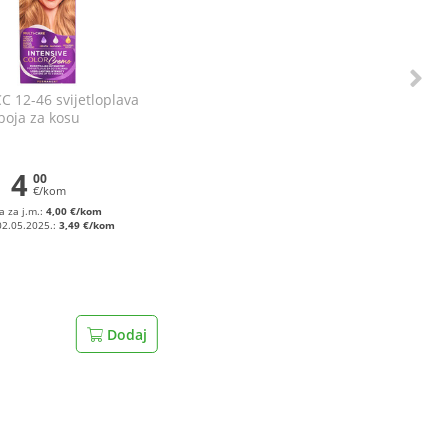
CC 12-46 svijetloplava
boja za kosu
4
00
€/kom
a za j.m.:
4,00 €/kom
02.05.2025.:
3,49 €/kom
Dodaj