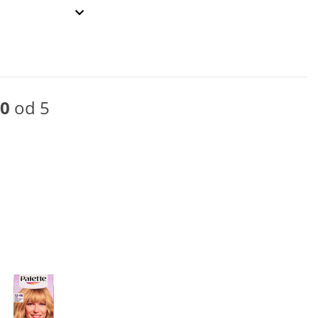
0
od 5