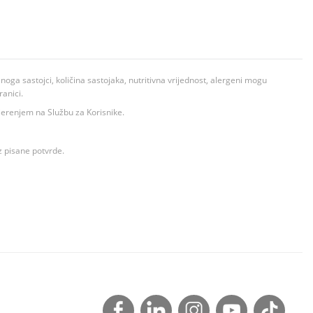
ga sastojci, količina sastojaka, nutritivna vrijednost, alergeni mogu
ranici.
ovjerenjem na Službu za Korisnike.
z pisane potvrde.