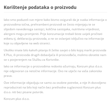
Korištenje podataka o proizvodu
Iako smo poduzeli sve mjere kako bismo osigurali da je svaka informacija o
proizvodima točna, prehrambeni proizvodi se često mijenjaju te se
slijedom navedenoga sastojci, količina sastojaka, nutritivna vrijednost,
alergeni mogu promjeniti. Prije konzumacije trebali biste uvijek pročitati
etiketu tj. deklaraciju proizvoda, a ne se oslanjati isključivo na informacije
koje su objavljene na web stranici.
Ukoliko imate bilo kakvih pitanja ili želite savjet o bilo kojoj marki proizvoda
K Plus, ili proizvoda drugih dobavljača ili proizvođača, molimo obratite nam
se s povjerenjem na Službu za Korisnike.
Iako se informacije o proizvodima redovito ažuriraju, Konzum plus d.o.o.
nije odgovoran za netočne informacije. Ovo ne utječe na vaša zakonska
prava.
Ove informacije objavljuju se samo za osobne potrebe, a nije ih dozvoljeno
reproducirati na bilo koji način bez prethodne suglasnosti Konzum plus
d.o.o. niti bez pisane potvrde.
Konzum plus d.o.o.