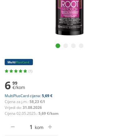
Multi
PlusCard
(1)
6
99
€/kom
MultiPlusCard cijena:
5,69 €
Cijena za j.m.:
58,23 €/l
Vrijedi do:
31.08.2026
Cijena 02.05.2025.:
5,69 €/kom
kom