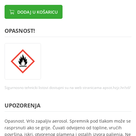
DODAJ U KOŠARICU
OPASNOST!
Sigurnosno tehnicki listovi dostupni su na web stranicama apsot.hzjz.hr/stl/
UPOZORENJA
Opasnost. Vrlo zapaljiv aerosol. Spremnik pod tlakom može se
rasprsnuti ako se grije. Čuvati odvojeno od topline, vrućih
površina, iskri, otvorenog plamena i ostalih izvora paljenja. Ne