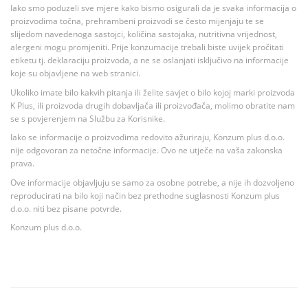
Iako smo poduzeli sve mjere kako bismo osigurali da je svaka informacija o
proizvodima točna, prehrambeni proizvodi se često mijenjaju te se
slijedom navedenoga sastojci, količina sastojaka, nutritivna vrijednost,
alergeni mogu promjeniti. Prije konzumacije trebali biste uvijek pročitati
etiketu tj. deklaraciju proizvoda, a ne se oslanjati isključivo na informacije
koje su objavljene na web stranici.
Ukoliko imate bilo kakvih pitanja ili želite savjet o bilo kojoj marki proizvoda
K Plus, ili proizvoda drugih dobavljača ili proizvođača, molimo obratite nam
se s povjerenjem na Službu za Korisnike.
Iako se informacije o proizvodima redovito ažuriraju, Konzum plus d.o.o.
nije odgovoran za netočne informacije. Ovo ne utječe na vaša zakonska
prava.
Ove informacije objavljuju se samo za osobne potrebe, a nije ih dozvoljeno
reproducirati na bilo koji način bez prethodne suglasnosti Konzum plus
d.o.o. niti bez pisane potvrde.
Konzum plus d.o.o.