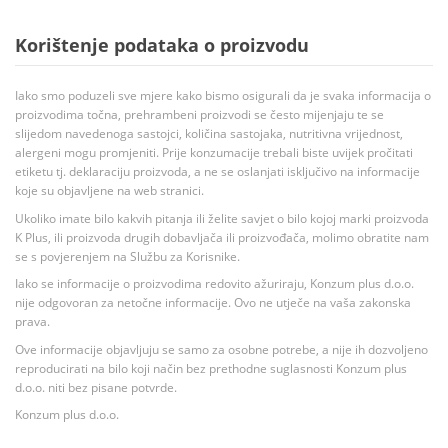
Korištenje podataka o proizvodu
Iako smo poduzeli sve mjere kako bismo osigurali da je svaka informacija o
proizvodima točna, prehrambeni proizvodi se često mijenjaju te se
slijedom navedenoga sastojci, količina sastojaka, nutritivna vrijednost,
alergeni mogu promjeniti. Prije konzumacije trebali biste uvijek pročitati
etiketu tj. deklaraciju proizvoda, a ne se oslanjati isključivo na informacije
koje su objavljene na web stranici.
Ukoliko imate bilo kakvih pitanja ili želite savjet o bilo kojoj marki proizvoda
K Plus, ili proizvoda drugih dobavljača ili proizvođača, molimo obratite nam
se s povjerenjem na Službu za Korisnike.
Iako se informacije o proizvodima redovito ažuriraju, Konzum plus d.o.o.
nije odgovoran za netočne informacije. Ovo ne utječe na vaša zakonska
prava.
Ove informacije objavljuju se samo za osobne potrebe, a nije ih dozvoljeno
reproducirati na bilo koji način bez prethodne suglasnosti Konzum plus
d.o.o. niti bez pisane potvrde.
Konzum plus d.o.o.