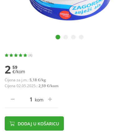
(4)
2
59
€/kom
Cijena za j.m.:
5,18 €/kg
Cijena 02.05.2025.:
2,59 €/kom
kom
DODAJ U KOŠARICU