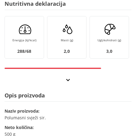
Nutritivna deklaracija
Energija (kJ/kcal)
Masti (g)
Ugljikohidrati (g)
288/68
2,0
3,0
Opis proizvoda
Naziv proizvoda:
Polumasni svježi sir.
Neto količina:
500 g