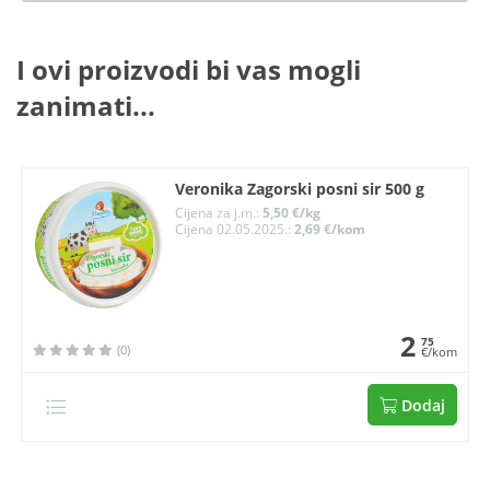
I ovi proizvodi bi vas mogli
zanimati...
Veronika Zagorski posni sir 500 g
Cijena za j.m.:
5,50 €/kg
Cijena 02.05.2025.:
2,69 €/kom
2
75
(0)
€/kom
Dodaj