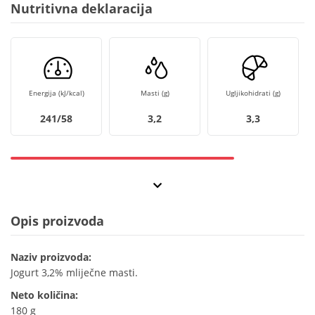
Nutritivna deklaracija
Energija (kJ/kcal)
Masti (g)
Ugljikohidrati (g)
241/58
3,2
3,3
Opis proizvoda
Naziv proizvoda:
Jogurt 3,2% mliječne masti.
Neto količina:
180 g