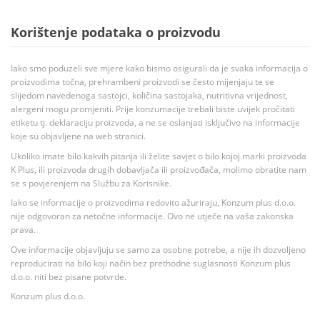
Korištenje podataka o proizvodu
Iako smo poduzeli sve mjere kako bismo osigurali da je svaka informacija o
proizvodima točna, prehrambeni proizvodi se često mijenjaju te se
slijedom navedenoga sastojci, količina sastojaka, nutritivna vrijednost,
alergeni mogu promjeniti. Prije konzumacije trebali biste uvijek pročitati
etiketu tj. deklaraciju proizvoda, a ne se oslanjati isključivo na informacije
koje su objavljene na web stranici.
Ukoliko imate bilo kakvih pitanja ili želite savjet o bilo kojoj marki proizvoda
K Plus, ili proizvoda drugih dobavljača ili proizvođača, molimo obratite nam
se s povjerenjem na Službu za Korisnike.
Iako se informacije o proizvodima redovito ažuriraju, Konzum plus d.o.o.
nije odgovoran za netočne informacije. Ovo ne utječe na vaša zakonska
prava.
Ove informacije objavljuju se samo za osobne potrebe, a nije ih dozvoljeno
reproducirati na bilo koji način bez prethodne suglasnosti Konzum plus
d.o.o. niti bez pisane potvrde.
Konzum plus d.o.o.