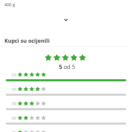
400 g
Kupci su ocijenili
5
od 5
(2)
(0)
(0)
(0)