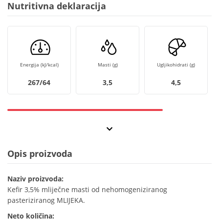
Nutritivna deklaracija
Energija (kJ/kcal)
Masti (g)
Ugljikohidrati (g)
267/64
3,5
4,5
Opis proizvoda
Naziv proizvoda:
Kefir 3,5% mliječne masti od nehomogeniziranog
pasteriziranog MLIJEKA.
Neto količina: