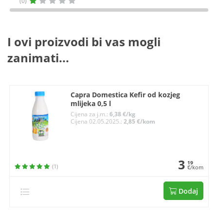
(0)
I ovi proizvodi bi vas mogli
zanimati...
Capra Domestica Kefir od kozjeg
mlijeka 0,5 l
Cijena za j.m.:
6,38 €/kg
Cijena 02.05.2025.:
2,85 €/kom
3
19
(1)
€/kom
Dodaj