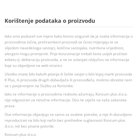
Korištenje podataka o proizvodu
Iako smo poduzeli sve mjere kako bismo osigurali da je svaka informacija o
proizvodima točna, prehrambeni proizvodi se često mijenjaju te se
slijedom navedenoga sastojci, količina sastojaka, nutritivna vrijednost,
alergeni mogu promjeniti. Prije konzumacije trebali biste uvijek pročitati
etiketu tj. deklaraciju proizvoda, a ne se oslanjati isključivo na informacije
koje su objavljene na web stranici.
Ukoliko imate bilo kakvih pitanja ili želite savjet o bilo kojoj marki proizvoda
K Plus, ili proizvoda drugih dobavljača ili proizvođača, molimo obratite nam
se s povjerenjem na Službu za Korisnike.
Iako se informacije o proizvodima redovito ažuriraju, Konzum plus d.o.o.
nije odgovoran za netočne informacije. Ovo ne utječe na vaša zakonska
prava.
Ove informacije objavljuju se samo za osobne potrebe, a nije ih dozvoljeno
reproducirati na bilo koji način bez prethodne suglasnosti Konzum plus
d.o.o. niti bez pisane potvrde.
Konzum plus d.o.o.