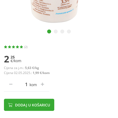
(2)
2
25
€/kom
Cijena za j.m.:
5,63 €/kg
Cijena 02.05.2025.:
1,99 €/kom
kom
DODAJ U KOŠARICU