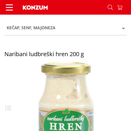
Naribani ludbreški hren 200 g - Konzum
KEČAP, SENF, MAJONEZA
Naribani ludbreški hren 200 g