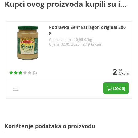
Kupci ovog proizvoda kupili su i...
Podravka Senf Estragon original 200
g
Cijena za j.m.:
10,95 €/kg
Cijena 02.05.2025.:
2,19 €/kom
2
19
(2)
€/kom
Dodaj
Korištenje podataka o proizvodu