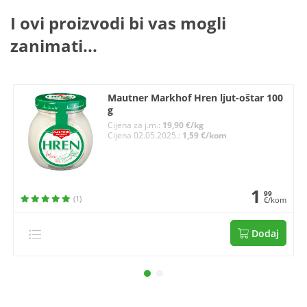
I ovi proizvodi bi vas mogli
zanimati...
Mautner Markhof Hren ljut-oštar 100
g
Cijena za j.m.:
19,90 €/kg
Cijena 02.05.2025.:
1,59 €/kom
1
99
(1)
€/kom
Dodaj