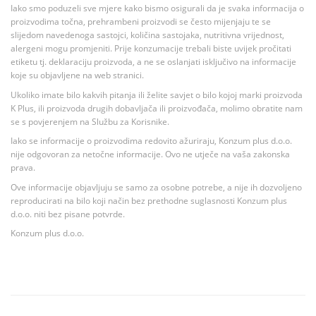
Iako smo poduzeli sve mjere kako bismo osigurali da je svaka informacija o
proizvodima točna, prehrambeni proizvodi se često mijenjaju te se
slijedom navedenoga sastojci, količina sastojaka, nutritivna vrijednost,
alergeni mogu promjeniti. Prije konzumacije trebali biste uvijek pročitati
etiketu tj. deklaraciju proizvoda, a ne se oslanjati isključivo na informacije
koje su objavljene na web stranici.
Ukoliko imate bilo kakvih pitanja ili želite savjet o bilo kojoj marki proizvoda
K Plus, ili proizvoda drugih dobavljača ili proizvođača, molimo obratite nam
se s povjerenjem na Službu za Korisnike.
Iako se informacije o proizvodima redovito ažuriraju, Konzum plus d.o.o.
nije odgovoran za netočne informacije. Ovo ne utječe na vaša zakonska
prava.
Ove informacije objavljuju se samo za osobne potrebe, a nije ih dozvoljeno
reproducirati na bilo koji način bez prethodne suglasnosti Konzum plus
d.o.o. niti bez pisane potvrde.
Konzum plus d.o.o.