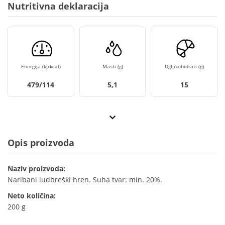
Nutritivna deklaracija
Energija (kJ/kcal)
Masti (g)
Ugljikohidrati (g)
479/114
5,1
15
Opis proizvoda
Naziv proizvoda:
Naribani ludbreški hren. Suha tvar: min. 20%.
Neto količina:
200 g