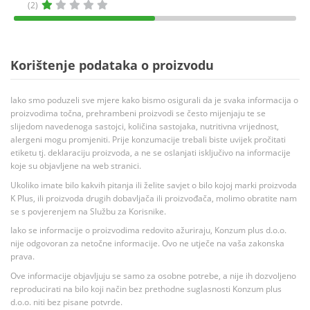
(2)
Korištenje podataka o proizvodu
Iako smo poduzeli sve mjere kako bismo osigurali da je svaka informacija o
proizvodima točna, prehrambeni proizvodi se često mijenjaju te se
slijedom navedenoga sastojci, količina sastojaka, nutritivna vrijednost,
alergeni mogu promjeniti. Prije konzumacije trebali biste uvijek pročitati
etiketu tj. deklaraciju proizvoda, a ne se oslanjati isključivo na informacije
koje su objavljene na web stranici.
Ukoliko imate bilo kakvih pitanja ili želite savjet o bilo kojoj marki proizvoda
K Plus, ili proizvoda drugih dobavljača ili proizvođača, molimo obratite nam
se s povjerenjem na Službu za Korisnike.
Iako se informacije o proizvodima redovito ažuriraju, Konzum plus d.o.o.
nije odgovoran za netočne informacije. Ovo ne utječe na vaša zakonska
prava.
Ove informacije objavljuju se samo za osobne potrebe, a nije ih dozvoljeno
reproducirati na bilo koji način bez prethodne suglasnosti Konzum plus
d.o.o. niti bez pisane potvrde.