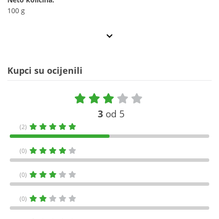
100 g
Kupci su ocijenili
3
od 5
(2)
(0)
(0)
(0)