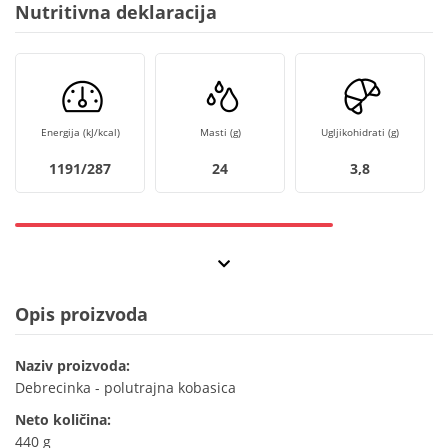
Nutritivna deklaracija
Energija (kJ/kcal)
Masti (g)
Ugljikohidrati (g)
1191/287
24
3,8
Opis proizvoda
Naziv proizvoda:
Debrecinka - polutrajna kobasica
Neto količina:
440 g