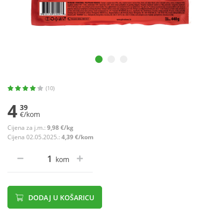
(10)
4
39
€/kom
Cijena za j.m.:
9,98 €/kg
Cijena 02.05.2025.:
4,39 €/kom
kom
DODAJ U KOŠARICU