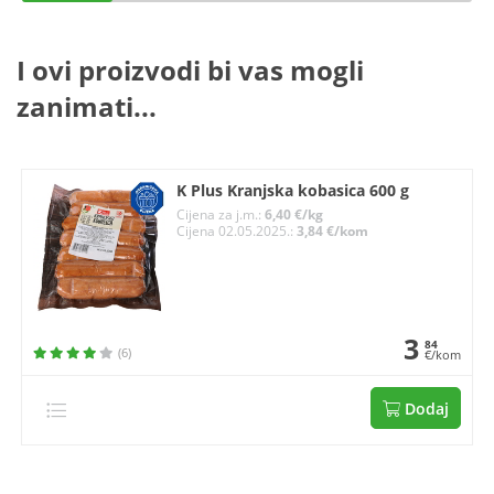
I ovi proizvodi bi vas mogli
zanimati...
K Plus Kranjska kobasica 600 g
Cijena za j.m.:
6,40 €/kg
Cijena 02.05.2025.:
3,84 €/kom
3
84
(6)
€/kom
Dodaj