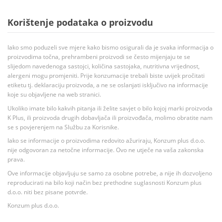
Korištenje podataka o proizvodu
Iako smo poduzeli sve mjere kako bismo osigurali da je svaka informacija o
proizvodima točna, prehrambeni proizvodi se često mijenjaju te se
slijedom navedenoga sastojci, količina sastojaka, nutritivna vrijednost,
alergeni mogu promjeniti. Prije konzumacije trebali biste uvijek pročitati
etiketu tj. deklaraciju proizvoda, a ne se oslanjati isključivo na informacije
koje su objavljene na web stranici.
Ukoliko imate bilo kakvih pitanja ili želite savjet o bilo kojoj marki proizvoda
K Plus, ili proizvoda drugih dobavljača ili proizvođača, molimo obratite nam
se s povjerenjem na Službu za Korisnike.
Iako se informacije o proizvodima redovito ažuriraju, Konzum plus d.o.o.
nije odgovoran za netočne informacije. Ovo ne utječe na vaša zakonska
prava.
Ove informacije objavljuju se samo za osobne potrebe, a nije ih dozvoljeno
reproducirati na bilo koji način bez prethodne suglasnosti Konzum plus
d.o.o. niti bez pisane potvrde.
Konzum plus d.o.o.