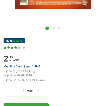
Multi
PlusCard
(4)
2
19
€/kom
MultiPlusCard cijena:
1,59 €
Cijena za j.m.:
8,42 €/kg
Vrijedi do:
06.09.2026
Cijena 02.05.2025.:
1,69 €/kom
kom