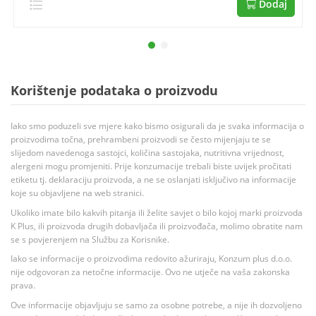
Dodaj
Korištenje podataka o proizvodu
Iako smo poduzeli sve mjere kako bismo osigurali da je svaka informacija o
proizvodima točna, prehrambeni proizvodi se često mijenjaju te se
slijedom navedenoga sastojci, količina sastojaka, nutritivna vrijednost,
alergeni mogu promjeniti. Prije konzumacije trebali biste uvijek pročitati
etiketu tj. deklaraciju proizvoda, a ne se oslanjati isključivo na informacije
koje su objavljene na web stranici.
Ukoliko imate bilo kakvih pitanja ili želite savjet o bilo kojoj marki proizvoda
K Plus, ili proizvoda drugih dobavljača ili proizvođača, molimo obratite nam
se s povjerenjem na Službu za Korisnike.
Iako se informacije o proizvodima redovito ažuriraju, Konzum plus d.o.o.
nije odgovoran za netočne informacije. Ovo ne utječe na vaša zakonska
prava.
Ove informacije objavljuju se samo za osobne potrebe, a nije ih dozvoljeno