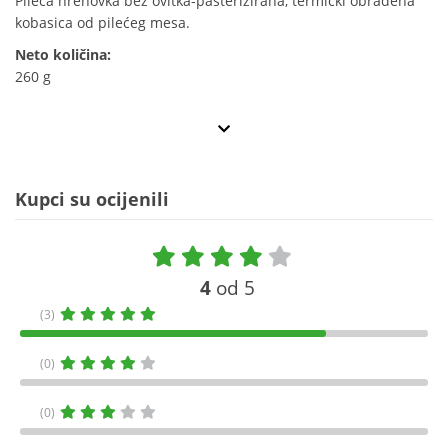
Pileća hrenovka bez ovitka-pasterizirana, termički obrađena
kobasica od pilećeg mesa.
Neto količina:
260 g
Kupci su ocijenili
4
od 5
(3)
(0)
(0)