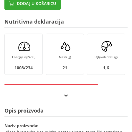
DODAJ U KOŠARICU
Nutritivna deklaracija
Energija (kJ/kcal)
Masti (g)
Ugljikohidrati (g)
1008/234
21
1,6
Opis proizvoda
Naziv proizvoda: