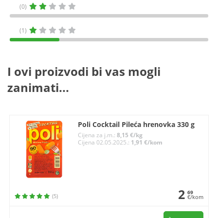
(0)
(1)
I ovi proizvodi bi vas mogli
zanimati...
Poli Cocktail Pileća hrenovka 330 g
Cijena za j.m.:
8,15 €/kg
Cijena 02.05.2025.:
1,91 €/kom
2
69
(5)
€/kom