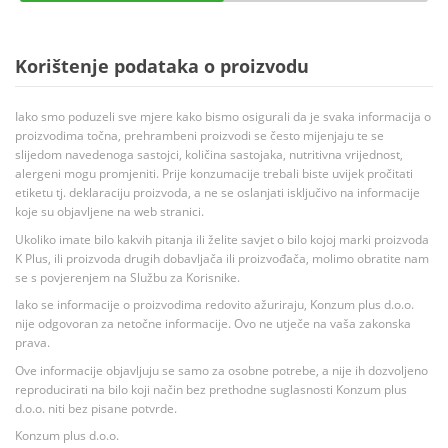
Korištenje podataka o proizvodu
Iako smo poduzeli sve mjere kako bismo osigurali da je svaka informacija o
proizvodima točna, prehrambeni proizvodi se često mijenjaju te se
slijedom navedenoga sastojci, količina sastojaka, nutritivna vrijednost,
alergeni mogu promjeniti. Prije konzumacije trebali biste uvijek pročitati
etiketu tj. deklaraciju proizvoda, a ne se oslanjati isključivo na informacije
koje su objavljene na web stranici.
Ukoliko imate bilo kakvih pitanja ili želite savjet o bilo kojoj marki proizvoda
K Plus, ili proizvoda drugih dobavljača ili proizvođača, molimo obratite nam
se s povjerenjem na Službu za Korisnike.
Iako se informacije o proizvodima redovito ažuriraju, Konzum plus d.o.o.
nije odgovoran za netočne informacije. Ovo ne utječe na vaša zakonska
prava.
Ove informacije objavljuju se samo za osobne potrebe, a nije ih dozvoljeno
reproducirati na bilo koji način bez prethodne suglasnosti Konzum plus
d.o.o. niti bez pisane potvrde.
Konzum plus d.o.o.