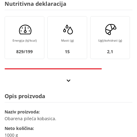
Nutritivna deklaracija
Energija (kJ/kcal)
Masti (g)
Ugljikohidrati (g)
829/199
15
2,1
Opis proizvoda
Naziv proizvoda:
Obarena pileća kobasica.
Neto količina:
1000 g