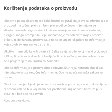
Korištenje podataka o proizvodu
Iako smo poduzeli sve mjere kako bismo osigurali da je svaka informacija o
proizvodima točna, prehrambeni proizvodi se često mijenjaju te se
slijedom navedenoga sastojci, količina sastojaka, nutritivna vrijednost,
alergeni mogu promjeniti. Prije konzumacije trebali biste uvijek pročitati
etiketu tj. deklaraciju proizvoda, a ne se oslanjati isključivo na informacije
koje su objavljene na web stranici.
Ukoliko imate bilo kakvih pitanja ili želite savjet o bilo kojoj marki proizvoda
K Plus, ili proizvoda drugih dobavljača ili proizvođača, molimo obratite nam
se s povjerenjem na Službu za Korisnike.
Iako se informacije o proizvodima redovito ažuriraju, Konzum plus d.o.o.
nije odgovoran za netočne informacije. Ovo ne utječe na vaša zakonska
prava.
Ove informacije objavljuju se samo za osobne potrebe, a nije ih dozvoljeno
reproducirati na bilo koji način bez prethodne suglasnosti Konzum plus
d.o.o. niti bez pisane potvrde.
Konzum plus d.o.o.