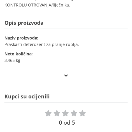
KONTROLU OTROVANJA/liječnika.
Opis proizvoda
Naziv proizvoda:
Praškasti deterdžent za pranje rublja.
Neto količina:
3,465 kg
Kupci su ocijenili
0
od 5