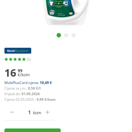
Multi
PlusCard
(2)
16
99
€/kom
MultiPlusCard cijena:
10,49 €
Cijena za j.m.:
8,58 €/l
Vrijedi do:
01.09.2026
Cijena 02.05.2025.:
9,99 €/kom
kom