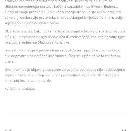
proizvodima točna, prehrambeni proizvodi se često mijenjaju te se
slijedom navedenoga sastojci, količina sastojaka, nutritivna vrijednost,
alergeni mogu promjeniti. Prije konzumacije trebali biste uvijek pročitati
etiketu tj. deklaraciju proizvoda, a ne se oslanjati isključivo na informacije
koje su objavljene na web stranici.
Ukoliko imate bilo kakvih pitanja ili želite savjet o bilo kojoj marki proizvoda
K Plus, ili proizvoda drugih dobavljača ili proizvođača, molimo obratite nam
se s povjerenjem na Službu za Korisnike.
Iako se informacije o proizvodima redovito ažuriraju, Konzum plus d.o.o.
nije odgovoran za netočne informacije. Ovo ne utječe na vaša zakonska
prava.
Ove informacije objavljuju se samo za osobne potrebe, a nije ih dozvoljeno
reproducirati na bilo koji način bez prethodne suglasnosti Konzum plus
d.o.o. niti bez pisane potvrde.
Konzum plus d.o.o.