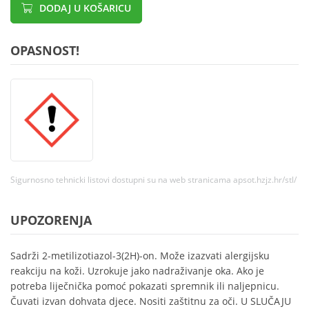
DODAJ U KOŠARICU
OPASNOST!
Sigurnosno tehnicki listovi dostupni su na web stranicama apsot.hzjz.hr/stl/
UPOZORENJA
Sadrži 2-metilizotiazol-3(2H)-on. Može izazvati alergijsku
reakciju na koži. Uzrokuje jako nadraživanje oka. Ako je
potreba liječnička pomoć pokazati spremnik ili naljepnicu.
Čuvati izvan dohvata djece. Nositi zaštitnu za oči. U SLUČAJU