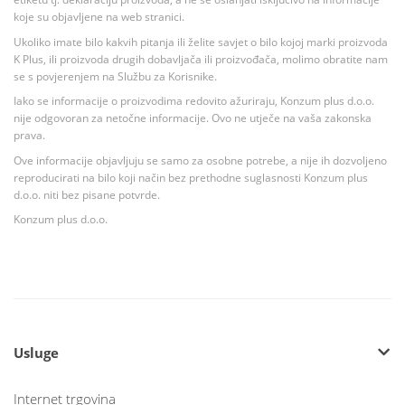
koje su objavljene na web stranici.
Ukoliko imate bilo kakvih pitanja ili želite savjet o bilo kojoj marki proizvoda
K Plus, ili proizvoda drugih dobavljača ili proizvođača, molimo obratite nam
se s povjerenjem na Službu za Korisnike.
Iako se informacije o proizvodima redovito ažuriraju, Konzum plus d.o.o.
nije odgovoran za netočne informacije. Ovo ne utječe na vaša zakonska
prava.
Ove informacije objavljuju se samo za osobne potrebe, a nije ih dozvoljeno
reproducirati na bilo koji način bez prethodne suglasnosti Konzum plus
d.o.o. niti bez pisane potvrde.
Konzum plus d.o.o.
Usluge
Internet trgovina