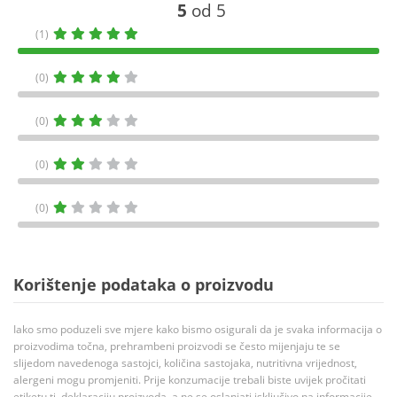
5
od 5
(1)
(0)
(0)
(0)
(0)
Korištenje podataka o proizvodu
Iako smo poduzeli sve mjere kako bismo osigurali da je svaka informacija o
proizvodima točna, prehrambeni proizvodi se često mijenjaju te se
slijedom navedenoga sastojci, količina sastojaka, nutritivna vrijednost,
alergeni mogu promjeniti. Prije konzumacije trebali biste uvijek pročitati
etiketu tj. deklaraciju proizvoda, a ne se oslanjati isključivo na informacije