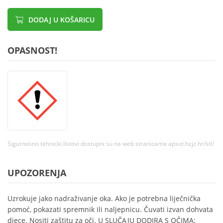
DODAJ U KOŠARICU
OPASNOST!
Sigurnosno tehnicki listovi dostupni su na web stranicama apsot.hzjz.hr/stl/
UPOZORENJA
Uzrokuje jako nadraživanje oka. Ako je potrebna liječnička
pomoć, pokazati spremnik ili naljepnicu. Čuvati izvan dohvata
djece. Nositi zaštitu za oči. U SLUČAJU DODIRA S OČIMA: