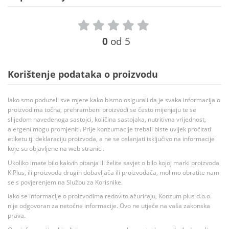
0
od 5
Korištenje podataka o proizvodu
Iako smo poduzeli sve mjere kako bismo osigurali da je svaka informacija o
proizvodima točna, prehrambeni proizvodi se često mijenjaju te se
slijedom navedenoga sastojci, količina sastojaka, nutritivna vrijednost,
alergeni mogu promjeniti. Prije konzumacije trebali biste uvijek pročitati
etiketu tj. deklaraciju proizvoda, a ne se oslanjati isključivo na informacije
koje su objavljene na web stranici.
Ukoliko imate bilo kakvih pitanja ili želite savjet o bilo kojoj marki proizvoda
K Plus, ili proizvoda drugih dobavljača ili proizvođača, molimo obratite nam
se s povjerenjem na Službu za Korisnike.
Iako se informacije o proizvodima redovito ažuriraju, Konzum plus d.o.o.
nije odgovoran za netočne informacije. Ovo ne utječe na vaša zakonska
prava.