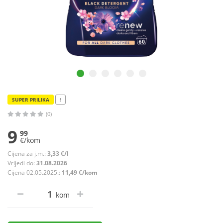
SUPER PRILIKA
!
(0)
9
99
€/kom
Cijena za j.m.:
3,33 €/l
Vrijedi do:
31.08.2026
Cijena 02.05.2025.:
11,49 €/kom
kom