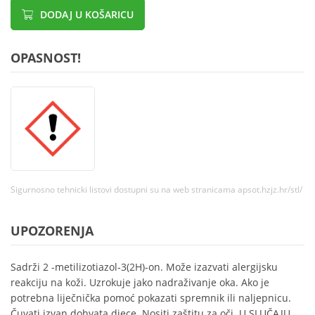
DODAJ U KOŠARICU
OPASNOST!
Sigurnosno tehnicki listovi dostupni su na web stranicama apsot.hzjz.hr/stl/
UPOZORENJA
Sadrži 2 -metilizotiazol-3(2H)-on. Može izazvati alergijsku
reakciju na koži. Uzrokuje jako nadraživanje oka. Ako je
potrebna liječnička pomoć pokazati spremnik ili naljepnicu.
Čuvati izvan dohvata djece. Nositi zaštitu za oči. U SLUČAJU