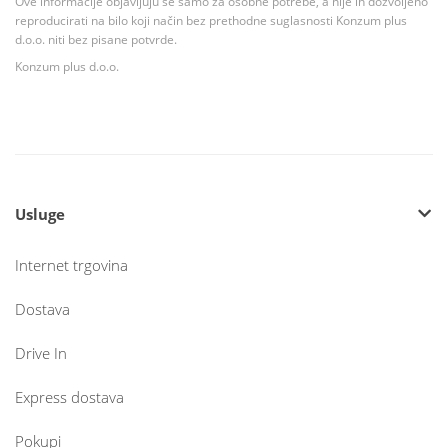
Ove informacije objavljuju se samo za osobne potrebe, a nije ih dozvoljeno
reproducirati na bilo koji način bez prethodne suglasnosti Konzum plus
d.o.o. niti bez pisane potvrde.
Konzum plus d.o.o.
Usluge
Internet trgovina
Dostava
Drive In
Express dostava
Pokupi