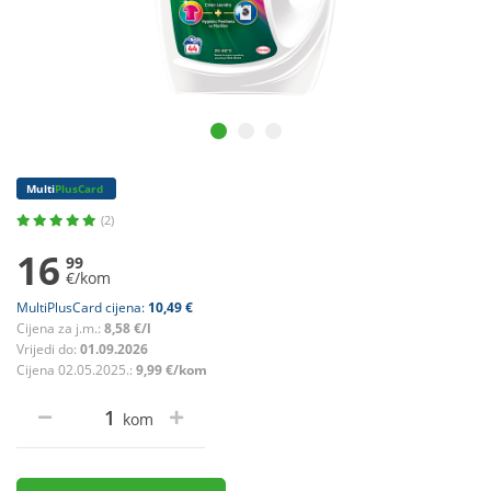
Multi
PlusCard
(2)
16
99
€/kom
MultiPlusCard cijena:
10,49 €
Cijena za j.m.:
8,58 €/l
Vrijedi do:
01.09.2026
Cijena 02.05.2025.:
9,99 €/kom
kom