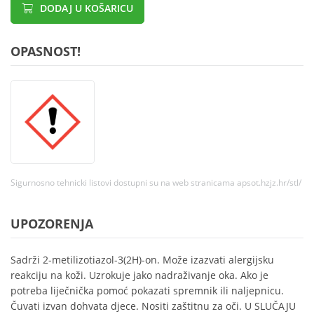
DODAJ U KOŠARICU
OPASNOST!
Sigurnosno tehnicki listovi dostupni su na web stranicama apsot.hzjz.hr/stl/
UPOZORENJA
Sadrži 2-metilizotiazol-3(2H)-on. Može izazvati alergijsku
reakciju na koži. Uzrokuje jako nadraživanje oka. Ako je
potreba liječnička pomoć pokazati spremnik ili naljepnicu.
Čuvati izvan dohvata djece. Nositi zaštitnu za oči. U SLUČAJU