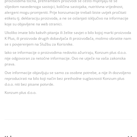
proizvodima točna, prehrambeni proizvodi se često mijenjaju te se
slijedom navedenoga sastojci, količina sastojaka, nutritivna vrijednost,
alergeni mogu promjeniti. Prije konzumacije trebali biste uvijek pročitati
etiketu tj. deklaraciju proizvoda, a ne se oslanjati isključivo na informacije
koje su objavljene na web stranici.
Ukoliko imate bilo kakvih pitanja ili želite savjet o bilo kojoj marki proizvoda
K Plus, ili proizvoda drugih dobavljača ili proizvođača, molimo obratite nam
se s povjerenjem na Službu za Korisnike.
Iako se informacije o proizvodima redovito ažuriraju, Konzum plus d.o.o.
nije odgovoran za netočne informacije. Ovo ne utječe na vaša zakonska
prava.
Ove informacije objavljuju se samo za osobne potrebe, a nije ih dozvoljeno
reproducirati na bilo koji način bez prethodne suglasnosti Konzum plus
d.o.o. niti bez pisane potvrde.
Konzum plus d.o.o.