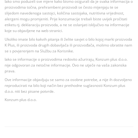
Iako smo poduzeli sve mjere kako bismo osigurali da je svaka informacija o
proizvodima točna, prehrambeni proizvodi se često mijenjaju te se
slijedom navedenoga sastojci, količina sastojaka, nutritivna vrijednost,
alergeni mogu promjeniti. Prije konzumacije trebali biste uvijek pročitati
etiketu tj. deklaraciju proizvoda, a ne se oslanjati isključivo na informacije
koje su objavljene na web stranici.
Ukoliko imate bilo kakvih pitanja ili želite savjet o bilo kojoj marki proizvoda
K Plus, ili proizvoda drugih dobavljača ili proizvođača, molimo obratite nam
se s povjerenjem na Službu za Korisnike.
Iako se informacije o proizvodima redovito ažuriraju, Konzum plus d.o.o.
nije odgovoran za netočne informacije. Ovo ne utječe na vaša zakonska
prava.
Ove informacije objavljuju se samo za osobne potrebe, a nije ih dozvoljeno
reproducirati na bilo koji način bez prethodne suglasnosti Konzum plus
d.o.o. niti bez pisane potvrde.
Konzum plus d.o.o.