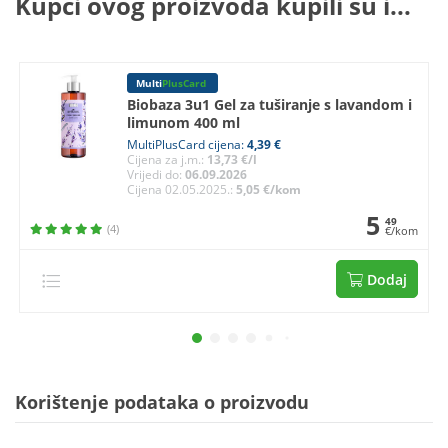
Kupci ovog proizvoda kupili su i...
Multi
PlusCard
Biobaza 3u1 Gel za tuširanje s lavandom i
limunom 400 ml
MultiPlusCard cijena:
4,39 €
Cijena za j.m.:
13,73 €/l
Vrijedi do:
06.09.2026
Cijena 02.05.2025.:
5,05 €/kom
5
49
(4)
€/kom
Dodaj
Korištenje podataka o proizvodu