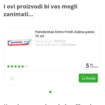
I ovi proizvodi bi vas mogli
zanimati...
Parodontax Extra Fresh Zubna pasta
75 ml
Cijena za j.m.:
79,33 €/l
Cijena 02.05.2025.:
5,55 €/kom
5
95
(1)
€/kom
Dodaj