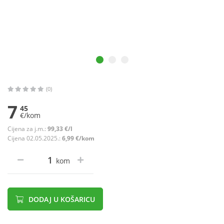
(0)
7
45
€/kom
Cijena za j.m.:
99,33 €/l
Cijena 02.05.2025.:
6,99 €/kom
kom
DODAJ U KOŠARICU