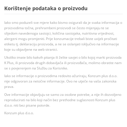
Korištenje podataka o proizvodu
Iako smo poduzeli sve mjere kako bismo osigurali da je svaka informacija o
proizvodima točna, prehrambeni proizvodi se često mijenjaju te se
slijedom navedenoga sastojci, količina sastojaka, nutritivna vrijednost,
alergeni mogu promjeniti. Prije konzumacije trebali biste uvijek pročitati
etiketu tj. deklaraciju proizvoda, a ne se oslanjati isključivo na informacije
koje su objavljene na web stranici.
Ukoliko imate bilo kakvih pitanja ili želite savjet o bilo kojoj marki proizvoda
K Plus, ili proizvoda drugih dobavljača ili proizvođača, molimo obratite nam
se s povjerenjem na Službu za Korisnike.
Iako se informacije o proizvodima redovito ažuriraju, Konzum plus d.o.o.
nije odgovoran za netočne informacije. Ovo ne utječe na vaša zakonska
prava.
Ove informacije objavljuju se samo za osobne potrebe, a nije ih dozvoljeno
reproducirati na bilo koji način bez prethodne suglasnosti Konzum plus
d.o.o. niti bez pisane potvrde.
Konzum plus d.o.o.