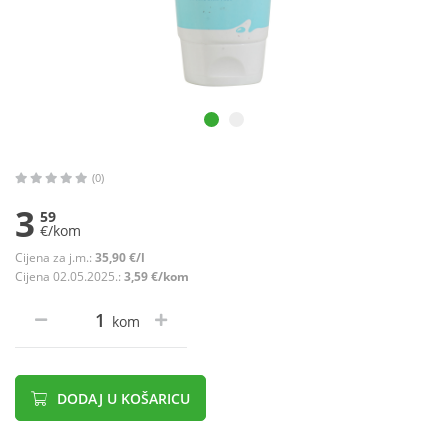
(0)
3
59
€/kom
Cijena za j.m.:
35,90 €/l
Cijena 02.05.2025.:
3,59 €/kom
kom
DODAJ U KOŠARICU