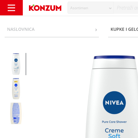
Asortiman
Nivea Creme Soft Gel za tuširanje 500 ml - 
NASLOVNICA
KUPKE I GEL