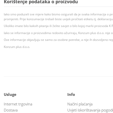
Korištenje podataka o proizvodu
Iako smo poduzeli sve mjere kako bismo osigurali da je svaka informacija o pr
promjeniti. Prije konzumacije trebali biste uvijek pročitati etiketu tj. deklaraci
Ukoliko imate bilo kakvih pitanja ili želite savjet o bilo kojoj marki proizvoda
Iako se informacije o proizvodima redovito ažuriraju, Konzum plus d.o.o. nije
Ove informacije objavljuju se samo za osobne potrebe, a nije ih dozvoljeno rep
Konzum plus d.o.o.
Usluge
Info
Internet trgovina
Načini plaćanja
Dostava
Uvjeti iskorištavanja pogod