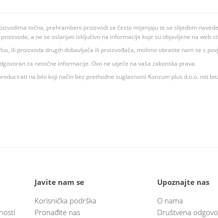
oizvodima točna, prehrambeni proizvodi se često mijenjaju te se slijedom navedeno
ju proizvoda, a ne se oslanjati isključivo na informacije koje su objavljene na web st
 K Plus, ili proizvoda drugih dobavljača ili proizvođača, molimo obratite nam se s p
 odgovoran za netočne informacije. Ovo ne utječe na vaša zakonska prava.
roducirati na bilo koji način bez prethodne suglasnosti Konzum plus d.o.o. niti be
Javite nam se
Upoznajte nas
Korisnička podrška
O nama
nosti
Pronađite nas
Društvena odgovo