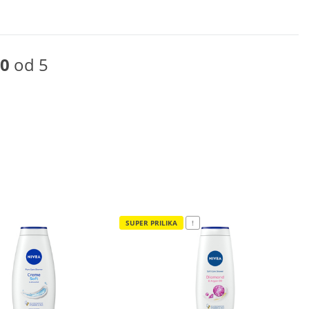
0
od 5
SUPER PRILIKA
!