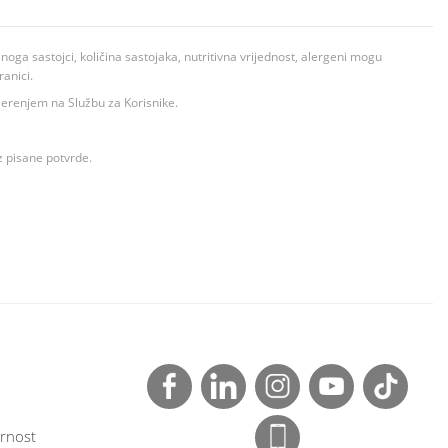
ga sastojci, količina sastojaka, nutritivna vrijednost, alergeni mogu
ranici.
ovjerenjem na Službu za Korisnike.
z pisane potvrde.
rnost