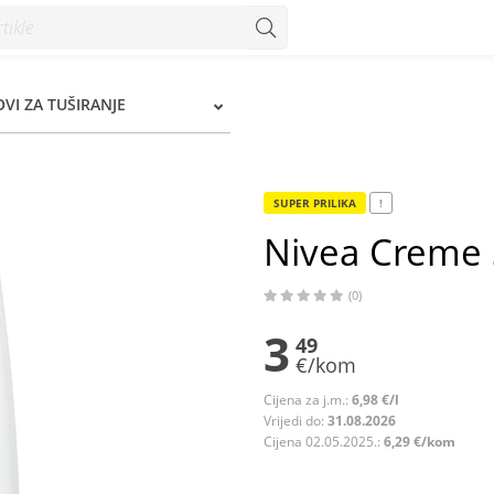
Konzum
OVI ZA TUŠIRANJE
SUPER PRILIKA
!
Nivea Creme S
(0)
3
49
€/kom
Cijena za j.m.:
6,98 €/l
Vrijedi do:
31.08.2026
Cijena 02.05.2025.:
6,29 €/kom