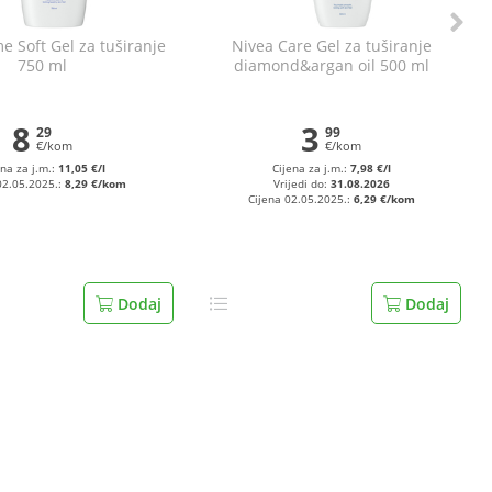
e Soft Gel za tuširanje
Nivea Care Gel za tuširanje
750 ml
diamond&argan oil 500 ml
8
3
29
99
€/kom
€/kom
ena za j.m.:
11,05 €/l
Cijena za j.m.:
7,98 €/l
02.05.2025.:
8,29 €/kom
Vrijedi do:
31.08.2026
Cijena 02.05.2025.:
6,29 €/kom
Dodaj
Dodaj