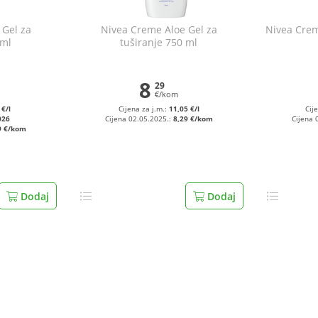
 Gel za
Nivea Creme Aloe Gel za
Nivea Crem
 ml
tuširanje 750 ml
8
29
€/kom
 €/l
Cijena za j.m.:
11,05 €/l
Cij
026
Cijena 02.05.2025.:
8,29 €/kom
Cijena 
9 €/kom
Dodaj
Dodaj