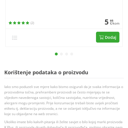
5
95
(2)
€/kom
Dodaj
Korištenje podataka o proizvodu
Iako smo poduzeli sve mjere kako bismo osigurali da je svaka informacija o
proizvodima točna, prehrambeni proizvodi se često mijenjaju te se
slijedom navedenoga sastojci, količina sastojaka, nutritivna vrijednost,
alergeni mogu promjeniti. Prije konzumacije trebali biste uvijek pročitati
etiketu tj. deklaraciju proizvoda, a ne se oslanjati isključivo na informacije
koje su objavljene na web stranici.
Ukoliko imate bilo kakvih pitanja ili želite savjet o bilo kojoj marki proizvoda
K Plus, ili proizvoda drugih dobavljača ili proizvođača, molimo obratite nam