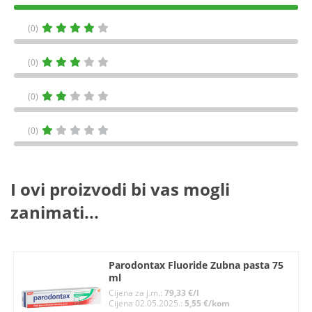
(0)
(0)
(0)
(0)
I ovi proizvodi bi vas mogli
zanimati...
Parodontax Fluoride Zubna pasta 75
ml
Cijena za j.m.:
79,33 €/l
Cijena 02.05.2025.:
5,55 €/kom