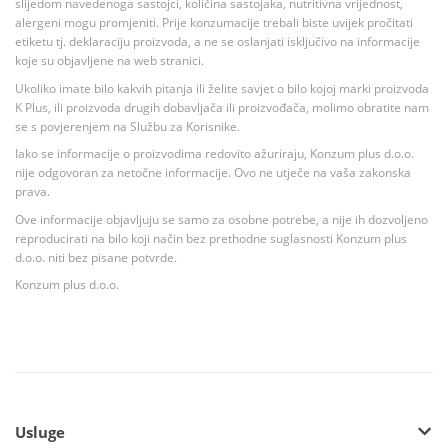
slijedom navedenoga sastojci, količina sastojaka, nutritivna vrijednost,
alergeni mogu promjeniti. Prije konzumacije trebali biste uvijek pročitati
etiketu tj. deklaraciju proizvoda, a ne se oslanjati isključivo na informacije
koje su objavljene na web stranici.
Ukoliko imate bilo kakvih pitanja ili želite savjet o bilo kojoj marki proizvoda
K Plus, ili proizvoda drugih dobavljača ili proizvođača, molimo obratite nam
se s povjerenjem na Službu za Korisnike.
Iako se informacije o proizvodima redovito ažuriraju, Konzum plus d.o.o.
nije odgovoran za netočne informacije. Ovo ne utječe na vaša zakonska
prava.
Ove informacije objavljuju se samo za osobne potrebe, a nije ih dozvoljeno
reproducirati na bilo koji način bez prethodne suglasnosti Konzum plus
d.o.o. niti bez pisane potvrde.
Konzum plus d.o.o.
Usluge