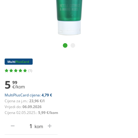
Multi
PlusCard
(1)
5
99
€/kom
MultiPlusCard cijena:
4,79 €
Cijena za j.m.:
23,96 €/l
Vrijedi do:
06.09.2026
Cijena 02.05.2025.:
5,99 €/kom
kom