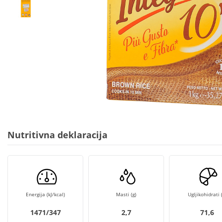
Nutritivna deklaracija
Energija (kJ/kcal)
Masti (g)
Ugljikohidrati (
1471/347
2,7
71,6