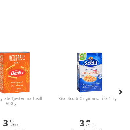
egrale Tjestenina fusilli
Riso Scotti Originario riža 1 kg
500 g
3
3
15
99
€/kom
€/kom