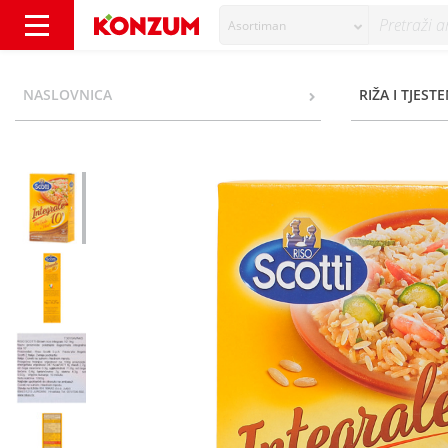
Asortiman
Riso Scotti Integralna riža 1 kg - Konzum
NASLOVNICA
RIŽA I TJEST