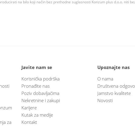
roducirati na bilo koji način bez prethodne suglasnosti Konzum plus d.o.o. niti be
Javite nam se
Upoznajte nas
Korisnička podrška
O nama
nosti
Pronađite nas
Društvena odgovo
Poziv dobavljačima
Jamstvo kvalitete
Nekretnine i zakupi
Novosti
 Konzum
Karijere
Kutak za medije
anja za
Kontakt