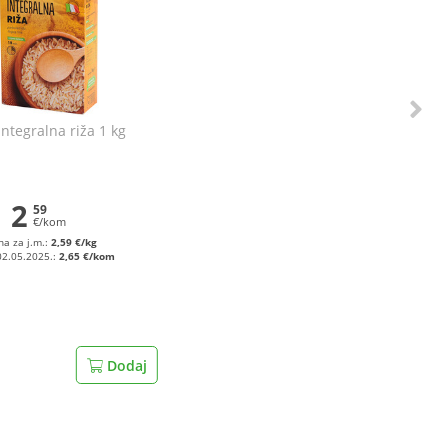
Integralna riža 1 kg
2
59
€/kom
na za j.m.:
2,59 €/kg
02.05.2025.:
2,65 €/kom
Dodaj