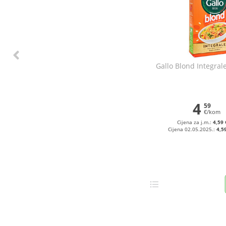
Gallo Blond Integrale
4
59
€/kom
Cijena za j.m.:
4,59 
Cijena 02.05.2025.:
4,5