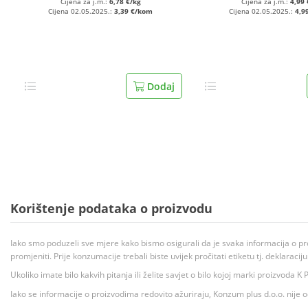
Cijena za j.m.:
6,78 €/kg
Cijena za j.m.:
4,99 
Cijena 02.05.2025.:
3,39 €/kom
Cijena 02.05.2025.:
4,9
Dodaj
Korištenje podataka o proizvodu
Iako smo poduzeli sve mjere kako bismo osigurali da je svaka informacija o pr
promjeniti. Prije konzumacije trebali biste uvijek pročitati etiketu tj. deklaraci
Ukoliko imate bilo kakvih pitanja ili želite savjet o bilo kojoj marki proizvoda
Iako se informacije o proizvodima redovito ažuriraju, Konzum plus d.o.o. nije