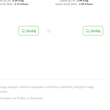
na za j.m.:
6,30 €/kg
Cijena za j.m.:
3,99 €/kg
02.05.2025.:
3,15 €/kom
Cijena 02.05.2025.:
2,49 €/kom
Dodaj
Dodaj
ga sastojci, količina sastojaka, nutritivna vrijednost, alergeni mogu
ranici.
ovjerenjem na Službu za Korisnike.