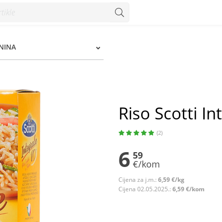
ENINA
Riso Scotti In
(2)
6
59
€/kom
Cijena za j.m.:
6,59 €/kg
Cijena 02.05.2025.:
6,59 €/kom