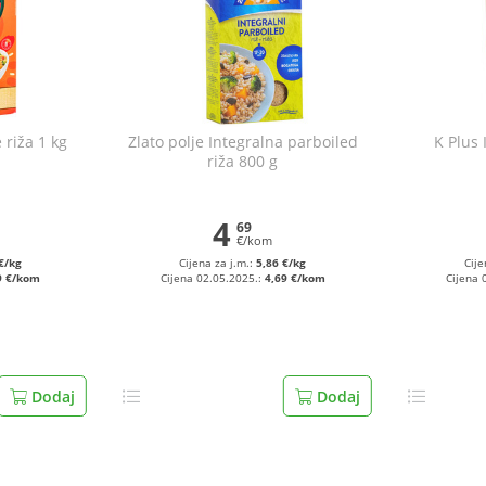
 riža 1 kg
Zlato polje Integralna parboiled
K Plus 
riža 800 g
4
69
€/kom
€/kg
Cijena za j.m.:
5,86 €/kg
Cije
9 €/kom
Cijena 02.05.2025.:
4,69 €/kom
Cijena 
Dodaj
Dodaj