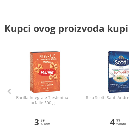
Kupci ovog proizvoda kupili
Barilla Integrale Tjestenina
Riso Scotti Sant' Andr
farfalle 500 g
3
4
39
99
€/kom
€/kom