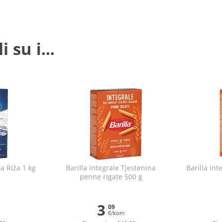
 su i...
ea Riža 1 kg
Barilla Integrale Tjestenina
Barilla Int
penne rigate 500 g
3
09
€/kom