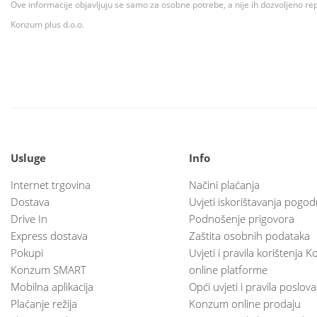
Ove informacije objavljuju se samo za osobne potrebe, a nije ih dozvoljeno rep
Konzum plus d.o.o.
Usluge
Info
Internet trgovina
Načini plaćanja
Dostava
Uvjeti iskorištavanja pogod
Drive In
Podnošenje prigovora
Express dostava
Zaštita osobnih podataka
Pokupi
Uvjeti i pravila korištenja
Konzum SMART
online platforme
Mobilna aplikacija
Opći uvjeti i pravila poslov
Plaćanje režija
Konzum online prodaju