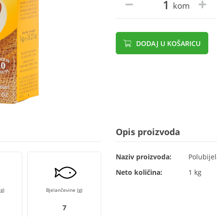
kom
DODAJ U KOŠARICU
Opis proizvoda
Naziv proizvoda:
Polubije
Neto količina:
1 kg
g)
Bjelančevine (g)
7