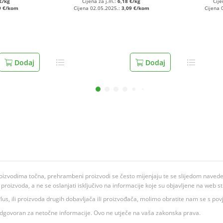
€/kg
Cijena za j.m.:
6,18 €/kg
Cije
9 €/kom
Cijena 02.05.2025.:
3,09 €/kom
Cijena 
Dodaj
Dodaj
oizvodima točna, prehrambeni proizvodi se često mijenjaju te se slijedom navedeno
ju proizvoda, a ne se oslanjati isključivo na informacije koje su objavljene na web st
 K Plus, ili proizvoda drugih dobavljača ili proizvođača, molimo obratite nam se s p
 odgovoran za netočne informacije. Ovo ne utječe na vaša zakonska prava.