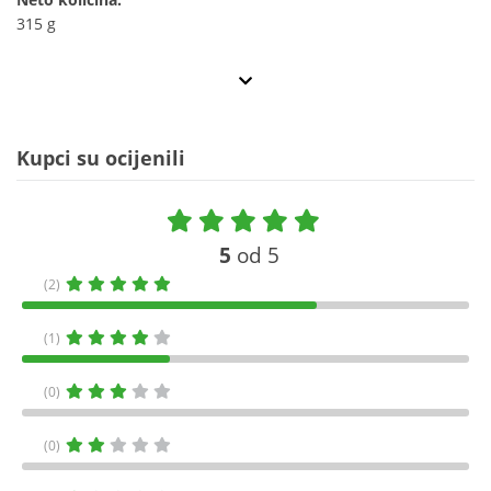
315 g
Kupci su ocijenili
5
od 5
(2)
(1)
(0)
(0)