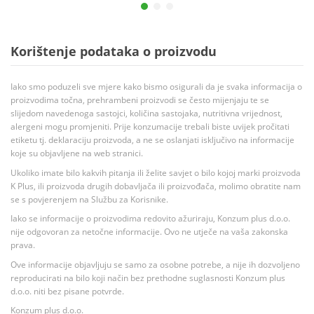
Korištenje podataka o proizvodu
Iako smo poduzeli sve mjere kako bismo osigurali da je svaka informacija o
proizvodima točna, prehrambeni proizvodi se često mijenjaju te se
slijedom navedenoga sastojci, količina sastojaka, nutritivna vrijednost,
alergeni mogu promjeniti. Prije konzumacije trebali biste uvijek pročitati
etiketu tj. deklaraciju proizvoda, a ne se oslanjati isključivo na informacije
koje su objavljene na web stranici.
Ukoliko imate bilo kakvih pitanja ili želite savjet o bilo kojoj marki proizvoda
K Plus, ili proizvoda drugih dobavljača ili proizvođača, molimo obratite nam
se s povjerenjem na Službu za Korisnike.
Iako se informacije o proizvodima redovito ažuriraju, Konzum plus d.o.o.
nije odgovoran za netočne informacije. Ovo ne utječe na vaša zakonska
prava.
Ove informacije objavljuju se samo za osobne potrebe, a nije ih dozvoljeno
reproducirati na bilo koji način bez prethodne suglasnosti Konzum plus
d.o.o. niti bez pisane potvrde.
Konzum plus d.o.o.