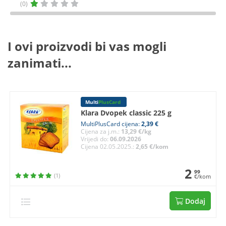
(0)
I ovi proizvodi bi vas mogli
zanimati...
Multi
PlusCard
Klara Dvopek classic 225 g
MultiPlusCard cijena:
2,39 €
Cijena za j.m.:
13,29 €/kg
Vrijedi do:
06.09.2026
Cijena 02.05.2025.:
2,65 €/kom
2
99
(1)
€/kom
Dodaj