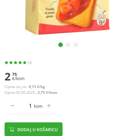
(3)
2
75
€/kom
Cijena za j.m.:
8,73 €/kg
Cijena 02.05.2025.:
2,75 €/kom
kom
DODAJ U KOŠARICU