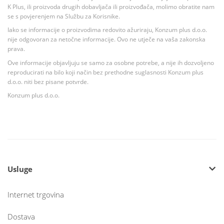
K Plus, ili proizvoda drugih dobavljača ili proizvođača, molimo obratite nam
se s povjerenjem na Službu za Korisnike.
Iako se informacije o proizvodima redovito ažuriraju, Konzum plus d.o.o.
nije odgovoran za netočne informacije. Ovo ne utječe na vaša zakonska
prava.
Ove informacije objavljuju se samo za osobne potrebe, a nije ih dozvoljeno
reproducirati na bilo koji način bez prethodne suglasnosti Konzum plus
d.o.o. niti bez pisane potvrde.
Konzum plus d.o.o.
Usluge
Internet trgovina
Dostava