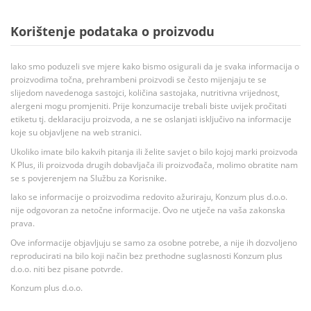
Korištenje podataka o proizvodu
Iako smo poduzeli sve mjere kako bismo osigurali da je svaka informacija o
proizvodima točna, prehrambeni proizvodi se često mijenjaju te se
slijedom navedenoga sastojci, količina sastojaka, nutritivna vrijednost,
alergeni mogu promjeniti. Prije konzumacije trebali biste uvijek pročitati
etiketu tj. deklaraciju proizvoda, a ne se oslanjati isključivo na informacije
koje su objavljene na web stranici.
Ukoliko imate bilo kakvih pitanja ili želite savjet o bilo kojoj marki proizvoda
K Plus, ili proizvoda drugih dobavljača ili proizvođača, molimo obratite nam
se s povjerenjem na Službu za Korisnike.
Iako se informacije o proizvodima redovito ažuriraju, Konzum plus d.o.o.
nije odgovoran za netočne informacije. Ovo ne utječe na vaša zakonska
prava.
Ove informacije objavljuju se samo za osobne potrebe, a nije ih dozvoljeno
reproducirati na bilo koji način bez prethodne suglasnosti Konzum plus
d.o.o. niti bez pisane potvrde.
Konzum plus d.o.o.