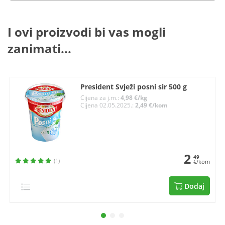
I ovi proizvodi bi vas mogli
zanimati...
President Svježi posni sir 500 g
Cijena za j.m.:
4,98 €/kg
Cijena 02.05.2025.:
2,49 €/kom
2
49
(1)
€/kom
Dodaj