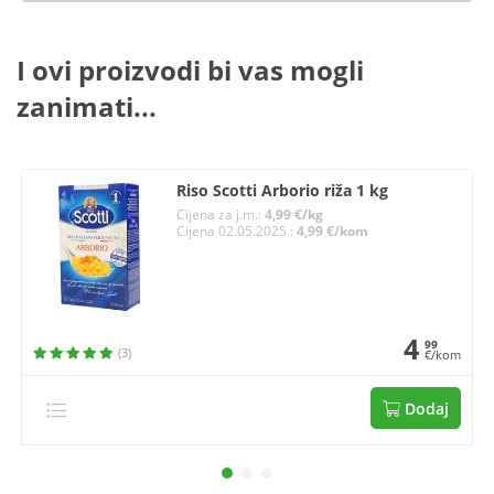
I ovi proizvodi bi vas mogli
zanimati...
Riso Scotti Arborio riža 1 kg
Cijena za j.m.:
4,99 €/kg
Cijena 02.05.2025.:
4,99 €/kom
4
99
(3)
€/kom
Dodaj