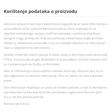
Korištenje podataka o proizvodu
Iako smo poduzeli sve mjere kako bismo osigurali da je svaka informacija o
proizvodima točna, prehrambeni proizvodi se često mijenjaju te se
slijedom navedenoga sastojci, količina sastojaka, nutritivna vrijednost,
alergeni mogu promjeniti. Prije konzumacije trebali biste uvijek pročitati
etiketu tj. deklaraciju proizvoda, a ne se oslanjati isključivo na informacije
koje su objavljene na web stranici.
Ukoliko imate bilo kakvih pitanja ili želite savjet o bilo kojoj marki proizvoda
K Plus, ili proizvoda drugih dobavljača ili proizvođača, molimo obratite nam
se s povjerenjem na Službu za Korisnike.
Iako se informacije o proizvodima redovito ažuriraju, Konzum plus d.o.o.
nije odgovoran za netočne informacije. Ovo ne utječe na vaša zakonska
prava.
Ove informacije objavljuju se samo za osobne potrebe, a nije ih dozvoljeno
reproducirati na bilo koji način bez prethodne suglasnosti Konzum plus
d.o.o. niti bez pisane potvrde.
Konzum plus d.o.o.