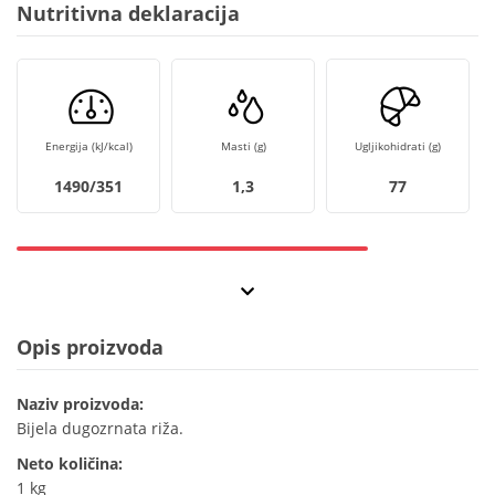
Nutritivna deklaracija
Energija (kJ/kcal)
Masti (g)
Ugljikohidrati (g)
1490/351
1,3
77
Opis proizvoda
Naziv proizvoda:
Bijela dugozrnata riža.
Neto količina:
1 kg