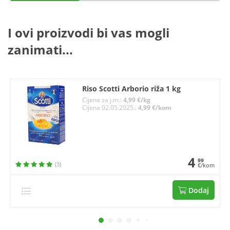
I ovi proizvodi bi vas mogli
zanimati...
Riso Scotti Arborio riža 1 kg
Cijena za j.m.:
4,99 €/kg
Cijena 02.05.2025.:
4,99 €/kom
4
99
(3)
€/kom
Dodaj