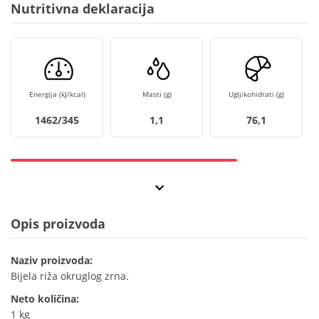
Nutritivna deklaracija
Energija (kJ/kcal)
Masti (g)
Ugljikohidrati (g)
1462/345
1,1
76,1
Opis proizvoda
Naziv proizvoda:
Bijela riža okruglog zrna.
Neto količina:
1 kg