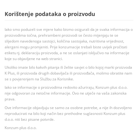
Korištenje podataka o proizvodu
Iako smo poduzeli sve mjere kako bismo osigurali da je svaka informacija o
proizvodima točna, prehrambeni proizvodi se često mijenjaju te se
slijedom navedenoga sastojci, količina sastojaka, nutritivna vrijednost,
alergeni mogu promjeniti. Prije konzumacije trebali biste uvijek pročitati
etiketu tj. deklaraciju proizvoda, a ne se oslanjati isključivo na informacije
koje su objavljene na web stranici.
Ukoliko imate bilo kakvih pitanja ili želite savjet o bilo kojoj marki proizvoda
K Plus, ili proizvoda drugih dobavljača ili proizvođača, molimo obratite nam
se s povjerenjem na Službu za Korisnike.
Iako se informacije o proizvodima redovito ažuriraju, Konzum plus d.o.o.
nije odgovoran za netočne informacije. Ovo ne utječe na vaša zakonska
prava.
Ove informacije objavljuju se samo za osobne potrebe, a nije ih dozvoljeno
reproducirati na bilo koji način bez prethodne suglasnosti Konzum plus
d.o.o. niti bez pisane potvrde.
Konzum plus d.o.o.