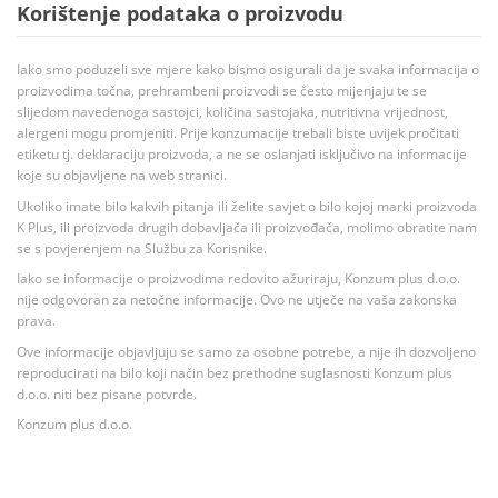
Korištenje podataka o proizvodu
Iako smo poduzeli sve mjere kako bismo osigurali da je svaka informacija o
proizvodima točna, prehrambeni proizvodi se često mijenjaju te se
slijedom navedenoga sastojci, količina sastojaka, nutritivna vrijednost,
alergeni mogu promjeniti. Prije konzumacije trebali biste uvijek pročitati
etiketu tj. deklaraciju proizvoda, a ne se oslanjati isključivo na informacije
koje su objavljene na web stranici.
Ukoliko imate bilo kakvih pitanja ili želite savjet o bilo kojoj marki proizvoda
K Plus, ili proizvoda drugih dobavljača ili proizvođača, molimo obratite nam
se s povjerenjem na Službu za Korisnike.
Iako se informacije o proizvodima redovito ažuriraju, Konzum plus d.o.o.
nije odgovoran za netočne informacije. Ovo ne utječe na vaša zakonska
prava.
Ove informacije objavljuju se samo za osobne potrebe, a nije ih dozvoljeno
reproducirati na bilo koji način bez prethodne suglasnosti Konzum plus
d.o.o. niti bez pisane potvrde.
Konzum plus d.o.o.