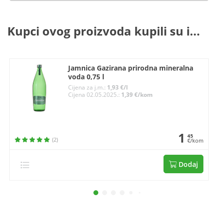
Kupci ovog proizvoda kupili su i...
Jamnica Gazirana prirodna mineralna
voda 0,75 l
Cijena za j.m.:
1,93 €/l
Cijena 02.05.2025.:
1,39 €/kom
1
45
(2)
€/kom
Dodaj