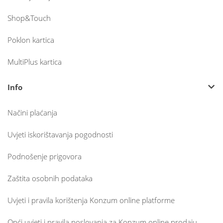
Shop&Touch
Poklon kartica
MultiPlus kartica
Info
Načini plaćanja
Uvjeti iskorištavanja pogodnosti
Podnošenje prigovora
Zaštita osobnih podataka
Uvjeti i pravila korištenja Konzum online platforme
Opći uvjeti i pravila poslovanja za Konzum online prodaju