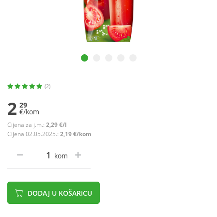
(2)
2
29
€/kom
Cijena za j.m.:
2,29 €/l
Cijena 02.05.2025.:
2,19 €/kom
kom
DODAJ U KOŠARICU