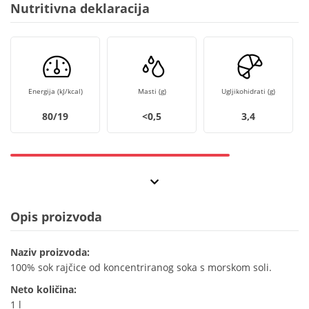
Nutritivna deklaracija
Energija (kJ/kcal)
Masti (g)
Ugljikohidrati (g)
80/19
<0,5
3,4
Opis proizvoda
Naziv proizvoda:
100% sok rajčice od koncentriranog soka s morskom soli.
Neto količina:
1 l