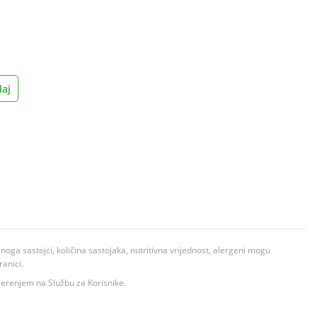
aj
ga sastojci, količina sastojaka, nutritivna vrijednost, alergeni mogu
ranici.
ovjerenjem na Službu za Korisnike.