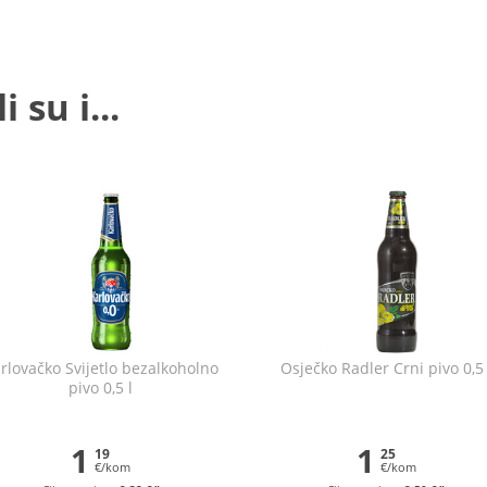
 su i...
rlovačko Svijetlo bezalkoholno
Osječko Radler Crni pivo 0,5 
pivo 0,5 l
1
1
19
25
€/kom
€/kom