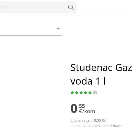
1 l - Konzum
Studenac Gaz
voda 1 l
(5)
0
55
€/kom
Cijena za j.m.:
0,55 €/l
Cijena 02.05.2025.:
0,55 €/kom