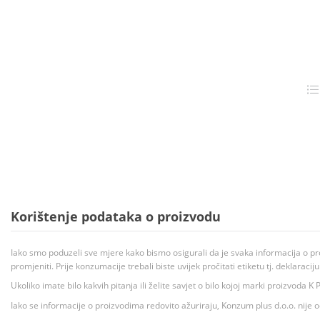
Korištenje podataka o proizvodu
Iako smo poduzeli sve mjere kako bismo osigurali da je svaka informacija o pr
promjeniti. Prije konzumacije trebali biste uvijek pročitati etiketu tj. deklaraci
Ukoliko imate bilo kakvih pitanja ili želite savjet o bilo kojoj marki proizvoda
Iako se informacije o proizvodima redovito ažuriraju, Konzum plus d.o.o. nije