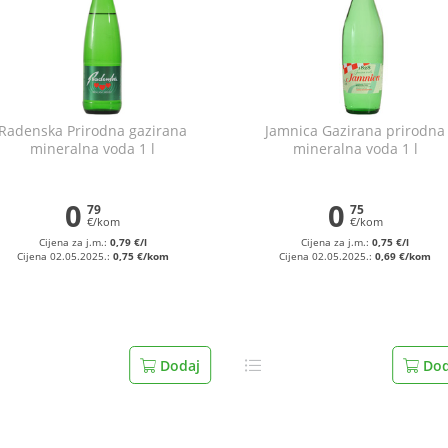
Radenska Prirodna gazirana
Jamnica Gazirana prirodna
mineralna voda 1 l
mineralna voda 1 l
0
0
79
75
€/kom
€/kom
Cijena za j.m.:
0,79 €/l
Cijena za j.m.:
0,75 €/l
Cijena 02.05.2025.:
0,75 €/kom
Cijena 02.05.2025.:
0,69 €/kom
Dodaj
Dod