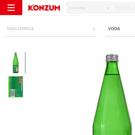
Asortiman
Studenac Gazirana prirodna mineralna voda 
NASLOVNICA
VODA