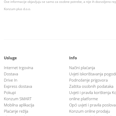
Ove informacije objavljuju se samo za osobne potrebe, a nije ih dozvoljeno rep
Konzum plus d.o.o.
Usluge
Info
Internet trgovina
Načini plaćanja
Dostava
Uvjeti iskorištavanja pogod
Drive In
Podnošenje prigovora
Express dostava
Zaštita osobnih podataka
Pokupi
Uvjeti i pravila korištenja
Konzum SMART
online platforme
Mobilna aplikacija
Opći uvjeti i pravila poslov
Plaćanje režija
Konzum online prodaju