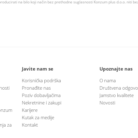
roducirati na bilo koji način bez prethodne suglasnosti Konzum plus d.o.o. niti be
Javite nam se
Upoznajte nas
Korisnička podrška
O nama
nosti
Pronađite nas
Društvena odgovo
Poziv dobavljačima
Jamstvo kvalitete
Nekretnine i zakupi
Novosti
 Konzum
Karijere
Kutak za medije
anja za
Kontakt