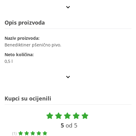
Opis proizvoda
Naziv proizvoda:
Benediktiner pšenično pivo.
Neto količina:
0,5 l
Kupci su ocijenili
5
od 5
(1)