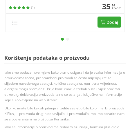
35
99
(1)
€/kom
Dodaj
Korištenje podataka o proizvodu
Iako smo poduzeli sve mjere kako bismo osigurali da je svaka informacija o
proizvodima točna, prehrambeni proizvodi se često mijenjaju te se
slijedom navedenoga sastojci, količina sastojaka, nutritivna vrijednost,
alergeni mogu promjeniti. Prije konzumacije trebali biste uvijek pročitati
etiketu tj. deklaraciju proizvoda, a ne se oslanjati isključivo na informacije
koje su objavljene na web stranici.
Ukoliko imate bilo kakvih pitanja ili želite savjet o bilo kojoj marki proizvoda
K Plus, ili proizvoda drugih dobavljača ili proizvođača, molimo obratite nam
se s povjerenjem na Službu za Korisnike.
Iako se informacije o proizvodima redovito ažuriraju, Konzum plus d.o.o.