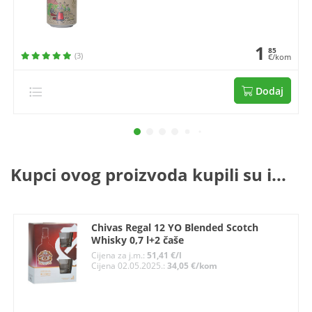
1
85
(3)
€/kom
Dodaj
Kupci ovog proizvoda kupili su i...
Chivas Regal 12 YO Blended Scotch
Whisky 0,7 l+2 čaše
Cijena za j.m.:
51,41 €/l
Cijena 02.05.2025.:
34,05 €/kom