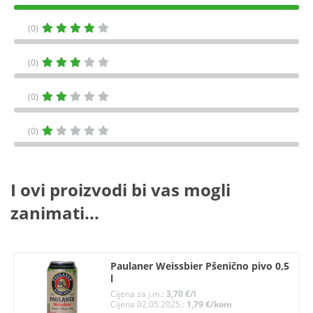
(0)
(0)
(0)
(0)
I ovi proizvodi bi vas mogli
zanimati...
Paulaner Weissbier Pšenično pivo 0,5
l
Cijena za j.m.:
3,70 €/l
Cijena 02.05.2025.:
1,79 €/kom