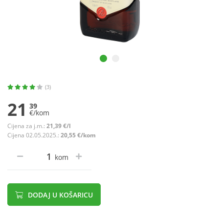
(3)
21
39
€/kom
Cijena za j.m.:
21,39 €/l
Cijena 02.05.2025.:
20,55 €/kom
kom
DODAJ U KOŠARICU