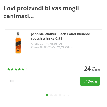
I ovi proizvodi bi vas mogli
zanimati...
Johnnie Walker Black Label Blended
scotch whisky 0,5 l
Cijena za j.m.:
48,58 €/l
Cijena 02.05.2025.:
24,29 €/kom
24
29
(2)
€/kom
Dodaj