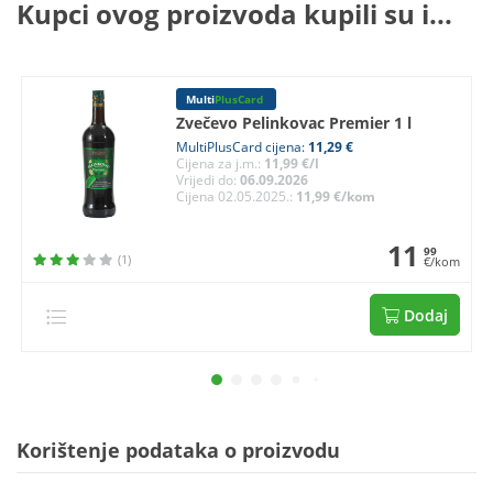
Kupci ovog proizvoda kupili su i...
Multi
PlusCard
Zvečevo Pelinkovac Premier 1 l
MultiPlusCard cijena:
11,29 €
Cijena za j.m.:
11,99 €/l
Vrijedi do:
06.09.2026
Cijena 02.05.2025.:
11,99 €/kom
11
99
(1)
€/kom
Dodaj
Korištenje podataka o proizvodu