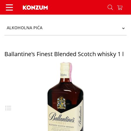
Ballantine's Finest Scotch whisky 1 l - Konzum
ALKOHOLNA PIĆA
Ballantine's Finest Blended Scotch whisky 1 l