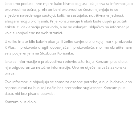
Iako smo poduzeli sve mjere kako bismo osigurali da je svaka informacija o
proizvodima točna, prehrambeni proizvodi se često mijenjaju te se
slijedom navedenoga sastojci, količina sastojaka, nutritivna vrijednost,
alergeni mogu promjeniti. Prije konzumacije trebali biste uvijek pročitati
etiketu tj. deklaraciju proizvoda, a ne se oslanjati isključivo na informacije
koje su objavljene na web stranici.
Ukoliko imate bilo kakvih pitanja ili želite savjet o bilo kojoj marki proizvoda
K Plus, ili proizvoda drugih dobavljača ili proizvođača, molimo obratite nam
se s povjerenjem na Službu za Korisnike.
Iako se informacije o proizvodima redovito ažuriraju, Konzum plus d.o.o.
nije odgovoran za netočne informacije. Ovo ne utječe na vaša zakonska
prava.
Ove informacije objavljuju se samo za osobne potrebe, a nije ih dozvoljeno
reproducirati na bilo koji način bez prethodne suglasnosti Konzum plus
d.o.o. niti bez pisane potvrde.
Konzum plus d.o.o.