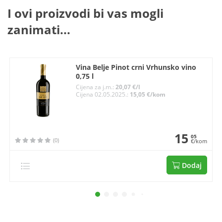
I ovi proizvodi bi vas mogli
zanimati...
Vina Belje Pinot crni Vrhunsko vino
0,75 l
Cijena za j.m.:
20,07 €/l
Cijena 02.05.2025.:
15,05 €/kom
15
05
(0)
€/kom
Dodaj