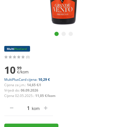
Multi
PlusCard
(0)
10
99
€/kom
MultiPlusCard cijena:
10,29 €
Cijena za j.m.:
14,65 €/l
Vrijedi do:
06.09.2026
Cijena 02.05.2025.:
11,05 €/kom
kom