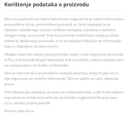
Korištenje podataka o proizvodu
Iako smo poduzeli sve mjere kako bismo osigurali da je svaka informacija o
proizvodima točna, prehrambeni proizvodi se često mijenjaju te se
slijedom navedenoga sastojci, količina sastojaka, nutritivna vrijednost,
alergeni mogu promjeniti. Prije konzumacije trebali biste uvijek pročitati
etiketu tj. deklaraciju proizvoda, a ne se oslanjati isključivo na informacije
koje su objavljene na web stranici.
Ukoliko imate bilo kakvih pitanja ili želite savjet o bilo kojoj marki proizvoda
K Plus, ili proizvoda drugih dobavljača ili proizvođača, molimo obratite nam
se s povjerenjem na Službu za Korisnike.
Iako se informacije o proizvodima redovito ažuriraju, Konzum plus d.o.o.
nije odgovoran za netočne informacije. Ovo ne utječe na vaša zakonska
prava.
Ove informacije objavljuju se samo za osobne potrebe, a nije ih dozvoljeno
reproducirati na bilo koji način bez prethodne suglasnosti Konzum plus
d.o.o. niti bez pisane potvrde.
Konzum plus d.o.o.