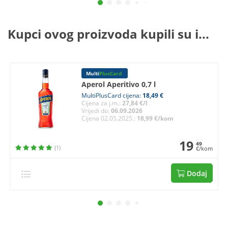
Kupci ovog proizvoda kupili su i...
Multi
PlusCard
Aperol Aperitivo 0,7 l
MultiPlusCard cijena:
18,49 €
Cijena za j.m.:
27,84 €/l
Vrijedi do:
06.09.2026
Cijena 02.05.2025.:
18,99 €/kom
19
49
(1)
€/kom
Dodaj