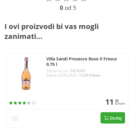
0
od 5
I ovi proizvodi bi vas mogli
zanimati...
Villa Sandi Prosecco Rose Il Fresco
0,75 l
Cijena za j.m.:
14,73 €/l
Cijena 02.05.2025.:
11,05 €/kom
11
05
(1)
€/kom
Dodaj