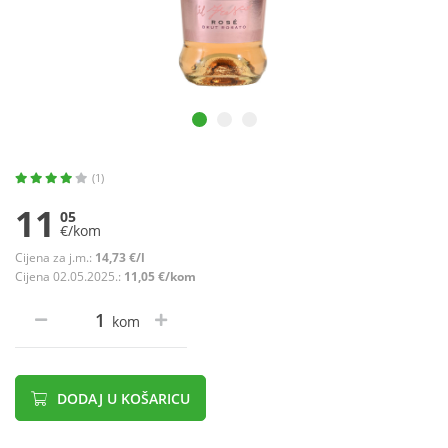
(1)
11
05
€/kom
Cijena za j.m.:
14,73 €/l
Cijena 02.05.2025.:
11,05 €/kom
kom
DODAJ U KOŠARICU