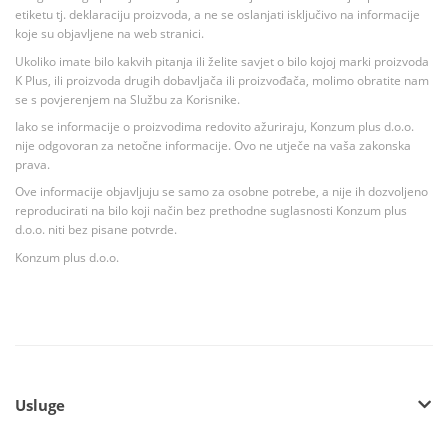
etiketu tj. deklaraciju proizvoda, a ne se oslanjati isključivo na informacije
koje su objavljene na web stranici.
Ukoliko imate bilo kakvih pitanja ili želite savjet o bilo kojoj marki proizvoda
K Plus, ili proizvoda drugih dobavljača ili proizvođača, molimo obratite nam
se s povjerenjem na Službu za Korisnike.
Iako se informacije o proizvodima redovito ažuriraju, Konzum plus d.o.o.
nije odgovoran za netočne informacije. Ovo ne utječe na vaša zakonska
prava.
Ove informacije objavljuju se samo za osobne potrebe, a nije ih dozvoljeno
reproducirati na bilo koji način bez prethodne suglasnosti Konzum plus
d.o.o. niti bez pisane potvrde.
Konzum plus d.o.o.
Usluge