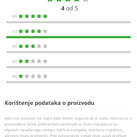
4
od 5
(0)
(1)
(0)
(0)
(0)
Korištenje podataka o proizvodu
Iako smo poduzeli sve mjere kako bismo osigurali da je svaka informacija o
proizvodima točna, prehrambeni proizvodi se često mijenjaju te se
slijedom navedenoga sastojci, količina sastojaka, nutritivna vrijednost,
alergeni mogu promjeniti. Prije konzumacije trebali biste uvijek pročitati