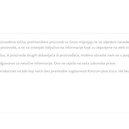
oizvodima točna, prehrambeni proizvodi se često mijenjaju te se slijedom navedeno
ju proizvoda, a ne se oslanjati isključivo na informacije koje su objavljene na web st
 K Plus, ili proizvoda drugih dobavljača ili proizvođača, molimo obratite nam se s p
 odgovoran za netočne informacije. Ovo ne utječe na vaša zakonska prava.
roducirati na bilo koji način bez prethodne suglasnosti Konzum plus d.o.o. niti be