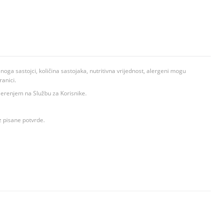
ga sastojci, količina sastojaka, nutritivna vrijednost, alergeni mogu
ranici.
ovjerenjem na Službu za Korisnike.
z pisane potvrde.