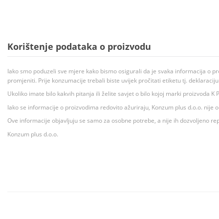
Korištenje podataka o proizvodu
Iako smo poduzeli sve mjere kako bismo osigurali da je svaka informacija o pr
promjeniti. Prije konzumacije trebali biste uvijek pročitati etiketu tj. deklaraci
Ukoliko imate bilo kakvih pitanja ili želite savjet o bilo kojoj marki proizvoda
Iako se informacije o proizvodima redovito ažuriraju, Konzum plus d.o.o. nije
Ove informacije objavljuju se samo za osobne potrebe, a nije ih dozvoljeno rep
Konzum plus d.o.o.