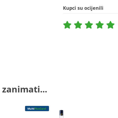
Kupci su ocijenili
 zanimati...
Multi
PlusCard