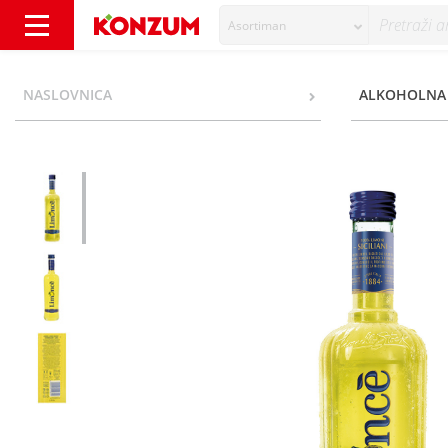
Asortiman
Limonce liker 0,5 l - Konzum
NASLOVNICA
ALKOHOLNA 