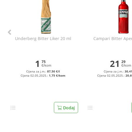
Underberg Bitter Liker 20 ml
Campari Bitter Aperi
1
21
75
29
€/kom
€/kom
Cijena za j.m.:
87,50 €/l
Cijena za j.m.:
30,41
Cijena 02.05.2025.:
1,75 €/kom
Cijena 02.05.2025.:
20,
Dodaj