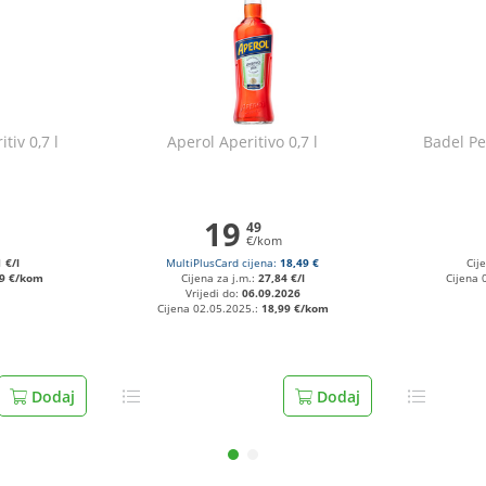
tiv 0,7 l
Aperol Aperitivo 0,7 l
Badel Pe
19
49
€/kom
 €/l
MultiPlusCard cijena:
18,49 €
Cij
69 €/kom
Cijena za j.m.:
27,84 €/l
Cijena 
Vrijedi do:
06.09.2026
Cijena 02.05.2025.:
18,99 €/kom
Dodaj
Dodaj