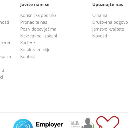
Javite nam se
Upoznajte nas
Korisnička podrška
O nama
nosti
Pronađite nas
Društvena odgovo
Poziv dobavljačima
Jamstvo kvalitete
Nekretnine i zakupi
Novosti
 Konzum
Karijere
Kutak za medije
anja za
Kontakt
e u
ci