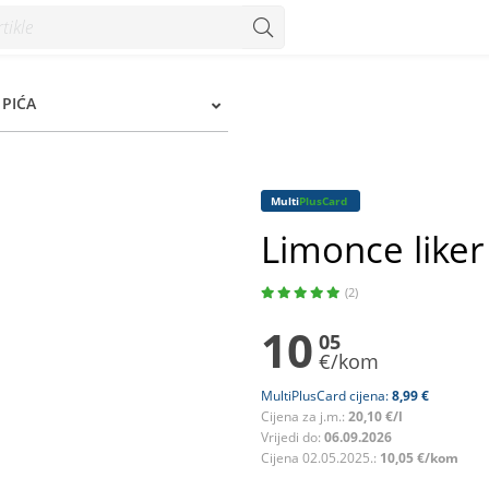
PIĆA
Multi
PlusCard
Limonce liker 
(2)
10
05
€/kom
MultiPlusCard cijena:
8,99 €
Cijena za j.m.:
20,10 €/l
Vrijedi do:
06.09.2026
Cijena 02.05.2025.:
10,05 €/kom