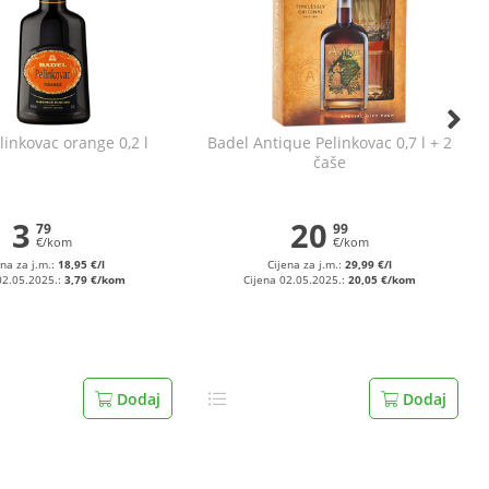
linkovac orange 0,2 l
Badel Antique Pelinkovac 0,7 l + 2
čaše
3
20
79
99
€/kom
€/kom
ena za j.m.:
18,95 €/l
Cijena za j.m.:
29,99 €/l
02.05.2025.:
3,79 €/kom
Cijena 02.05.2025.:
20,05 €/kom
Dodaj
Dodaj