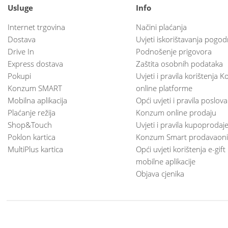
Usluge
Info
Internet trgovina
Načini plaćanja
Dostava
Uvjeti iskorištavanja pogod
Drive In
Podnošenje prigovora
Express dostava
Zaštita osobnih podataka
Pokupi
Uvjeti i pravila korištenja
Konzum SMART
online platforme
Mobilna aplikacija
Opći uvjeti i pravila poslov
Plaćanje režija
Konzum online prodaju
Shop&Touch
Uvjeti i pravila kupoprodaj
Poklon kartica
Konzum Smart prodavaoni
MultiPlus kartica
Opći uvjeti korištenja e-gift
mobilne aplikacije
Objava cjenika