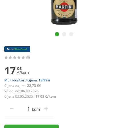
Multi
PlusCard
(0)
17
05
€/kom
MultiPlusCard cijena:
13,99 €
Cijena za j.m.:
22,73 €/l
Vrijedi do:
06.09.2026
Cijena 02.05.2025.:
17,05 €/kom
kom