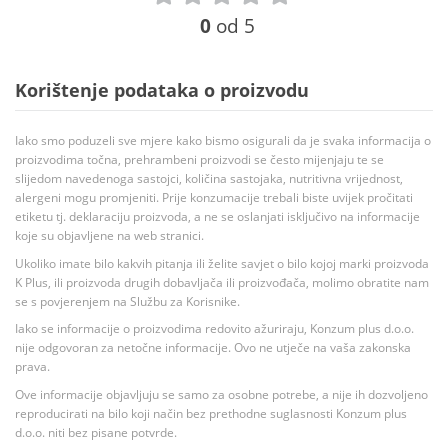
0
od 5
Korištenje podataka o proizvodu
Iako smo poduzeli sve mjere kako bismo osigurali da je svaka informacija o
proizvodima točna, prehrambeni proizvodi se često mijenjaju te se
slijedom navedenoga sastojci, količina sastojaka, nutritivna vrijednost,
alergeni mogu promjeniti. Prije konzumacije trebali biste uvijek pročitati
etiketu tj. deklaraciju proizvoda, a ne se oslanjati isključivo na informacije
koje su objavljene na web stranici.
Ukoliko imate bilo kakvih pitanja ili želite savjet o bilo kojoj marki proizvoda
K Plus, ili proizvoda drugih dobavljača ili proizvođača, molimo obratite nam
se s povjerenjem na Službu za Korisnike.
Iako se informacije o proizvodima redovito ažuriraju, Konzum plus d.o.o.
nije odgovoran za netočne informacije. Ovo ne utječe na vaša zakonska
prava.
Ove informacije objavljuju se samo za osobne potrebe, a nije ih dozvoljeno
reproducirati na bilo koji način bez prethodne suglasnosti Konzum plus
d.o.o. niti bez pisane potvrde.