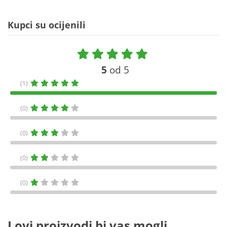
Kupci su ocijenili
5
od 5
(1)
(0)
(0)
(0)
(0)
I ovi proizvodi bi vas mogli