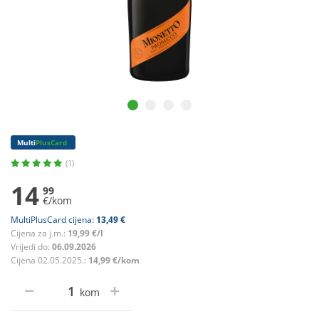
Multi
PlusCard
(1)
14
99
€/kom
MultiPlusCard cijena:
13,49 €
Cijena za j.m.:
19,99 €/l
Vrijedi do:
06.09.2026
Cijena 02.05.2025.:
14,99 €/kom
kom