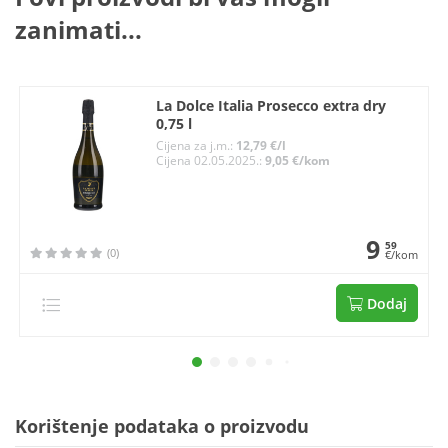
zanimati...
La Dolce Italia Prosecco extra dry
0,75 l
Cijena za j.m.:
12,79 €/l
Cijena 02.05.2025.:
9,05 €/kom
9
59
(0)
€/kom
Dodaj
Korištenje podataka o proizvodu