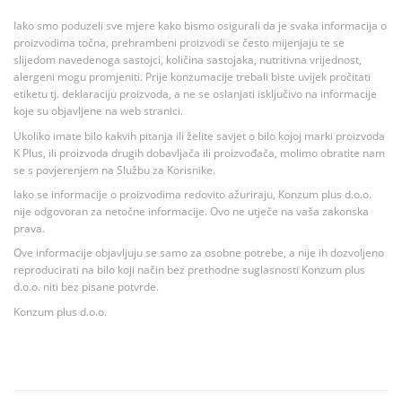
Iako smo poduzeli sve mjere kako bismo osigurali da je svaka informacija o
proizvodima točna, prehrambeni proizvodi se često mijenjaju te se
slijedom navedenoga sastojci, količina sastojaka, nutritivna vrijednost,
alergeni mogu promjeniti. Prije konzumacije trebali biste uvijek pročitati
etiketu tj. deklaraciju proizvoda, a ne se oslanjati isključivo na informacije
koje su objavljene na web stranici.
Ukoliko imate bilo kakvih pitanja ili želite savjet o bilo kojoj marki proizvoda
K Plus, ili proizvoda drugih dobavljača ili proizvođača, molimo obratite nam
se s povjerenjem na Službu za Korisnike.
Iako se informacije o proizvodima redovito ažuriraju, Konzum plus d.o.o.
nije odgovoran za netočne informacije. Ovo ne utječe na vaša zakonska
prava.
Ove informacije objavljuju se samo za osobne potrebe, a nije ih dozvoljeno
reproducirati na bilo koji način bez prethodne suglasnosti Konzum plus
d.o.o. niti bez pisane potvrde.
Konzum plus d.o.o.