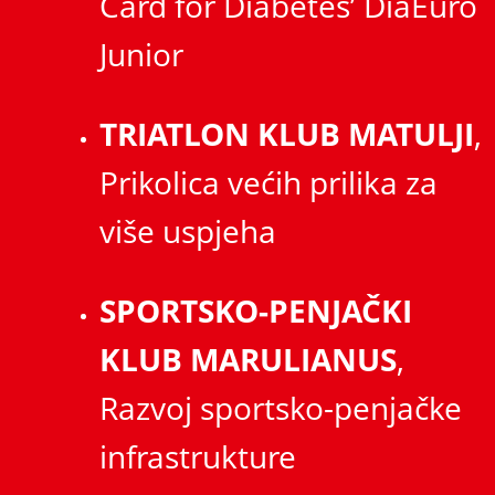
Card for Diabetes’ DiaEuro
Junior
TRIATLON KLUB MATULJI
,
Prikolica većih prilika za
više uspjeha
SPORTSKO-PENJAČKI
KLUB MARULIANUS
,
Razvoj sportsko-penjačke
infrastrukture